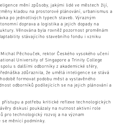
eligence mění způsoby, jakými lidé ve městech žijí,
o změny kladou na prostorové plánování, urbanismus a
ávka po jednotlivých typech staveb. Výrazným
utonomní doprava a logistika a jejich dopady na
truktury. Věnována byla rovněž pozornost proměnám
daptability stávajícího stavebního fondu i vzniku
i Michal Pěchouček, rektor Českého vysokého učení
tional University of Singapore a Trinity College
 spolu s dalšími odborníky z akademické sféry,
přednáška zdůraznila, že umělá inteligence se stává
ouhodobě formovat podobu měst a vystavěného
nost odborníků podílejících se na jejich plánování a
přístupu a potřebu kritické reflexe technologických
ávěry diskusí poukázaly na nutnost aktivní role
ů pro technologický rozvoj a na význam
e se měnící podmínky.