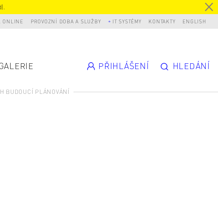
).
L ONLINE
PROVOZNÍ DOBA A SLUŽBY
IT SYSTÉMY
KONTAKTY
ENGLISH
GALERIE
PŘIHLÁŠENÍ
HLEDÁNÍ
CH BUDOUCÍ PLÁNOVÁNÍ