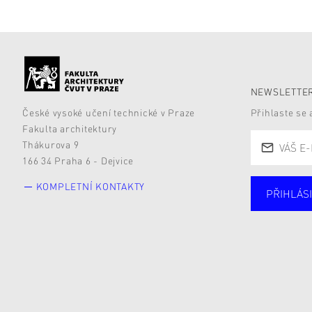
NEWSLETTER
České vysoké učení technické v Praze
Přihlaste se
Fakulta architektury
Thákurova 9
166 34 Praha 6 - Dejvice
KOMPLETNÍ KONTAKTY
PŘIHLÁSI
Studují
Alumni
Zájemc