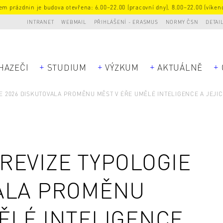
m prázdnin je budova otevřena: 6.00–22.00 (pracovní dny), 8.00–22.00 (víkend
INTRANET
WEBMAIL
PŘIHLÁŠENÍ - ERASMUS
NORMY ČSN
DETAI
HAZEČI
STUDIUM
VÝZKUM
AKTUÁLNĚ
E 2026 DISKUTOVALA PROMĚNU MĚST V ÉŘE UMĚLÉ INTELIGENCE A JEJI
REVIZE TYPOLOGIE
VALA PROMĚNU
ĚLÉ INTELIGENCE