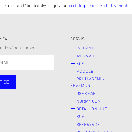
Za obsah této stránky zodpovídá:
prof. Ing. arch. Michal Kohout
 FA
SERVIS
 a nic vám neunikne.
INTRANET
WEBMAIL
KOS
MOODLE
PŘIHLÁŠENÍ -
T SE
ERASMUS
cí
Zaměstnané
USERMAP
Veřejnost
NORMY ČSN
e* kyně o studium
DETAIL ONLINE
RUV
REZERVACE
PROVOZNÍ DOBA A