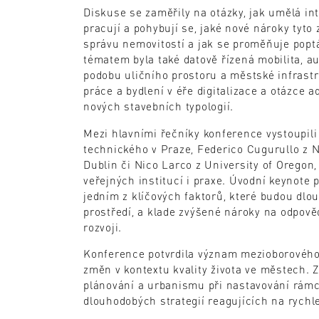
Diskuse se zaměřily na otázky, jak umělá int
pracují a pohybují se, jaké nové nároky tyt
správu nemovitostí a jak se proměňuje popt
tématem byla také datově řízená mobilita, a
podobu uličního prostoru a městské infras
práce a bydlení v éře digitalizace a otázce a
nových stavebních typologií.
Mezi hlavními řečníky konference vystoupil
technického v Praze, Federico Cugurullo z Na
Dublin či Nico Larco z University of Oregon,
veřejných institucí i praxe. Úvodní keynote 
jedním z klíčových faktorů, které budou dl
prostředí, a klade zvýšené nároky na odpověd
rozvoji.
Konference potvrdila význam mezioborového 
změn v kontextu kvality života ve městech. Z
plánování a urbanismu při nastavování rámc
dlouhodobých strategií reagujících na rychl