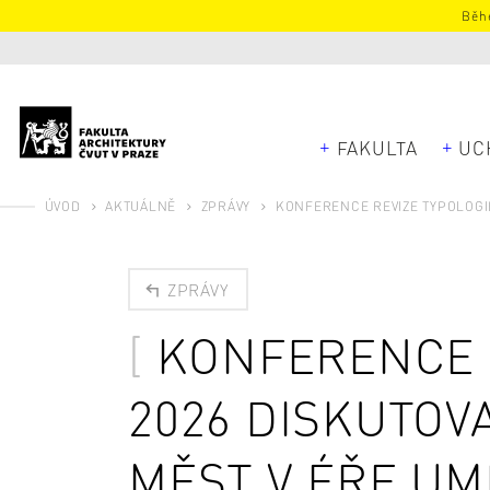
Běhe
FAKULTA
UC
ÚVOD
AKTUÁLNĚ
ZPRÁVY
KONFERENCE REVIZE TYPOLOGI
ZPRÁVY
KONFERENCE 
2026 DISKUTO
MĚST V ÉŘE UM