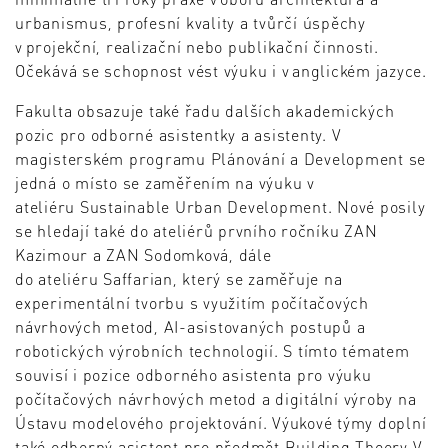
urbanismus, profesní kvality a tvůrčí úspěchy
v projekční, realizační nebo publikační činnosti.
Očekává se schopnost vést výuku i v anglickém jazyce.
Fakulta obsazuje také řadu dalších akademických
pozic pro odborné asistentky a asistenty. V
magisterském programu Plánování a Development se
jedná o místo se zaměřením na výuku v
ateliéru Sustainable Urban Development. Nové posily
se hledají také do ateliérů prvního ročníku ZAN
Kazimour a ZAN Sodomková, dále
do ateliéru Saffarian, který se zaměřuje na
experimentální tvorbu s využitím počítačových
návrhových metod, AI-asistovaných postupů a
robotických výrobních technologií. S tímto tématem
souvisí i pozice odborného asistenta pro výuku
počítačových návrhových metod a digitální výroby na
Ústavu modelového projektování. Výukové týmy doplní
také odborný asistent pro předmět Building Theory V