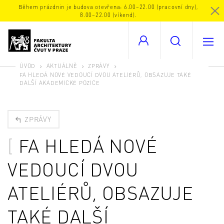
Během prázdnin je budova otevřena: 6.00–22.00 (pracovní dny),
8.00–22.00 (víkend).
ÚVOD
AKTUÁLNĚ
ZPRÁVY
FA HLEDÁ NOVÉ VEDOUCÍ DVOU ATELIÉRŮ, OBSAZUJE TAKÉ
DALŠÍ AKADEMICKÉ POZICE
ZPRÁVY
FA HLEDÁ NOVÉ
VEDOUCÍ DVOU
ATELIÉRŮ, OBSAZUJE
TAKÉ DALŠÍ