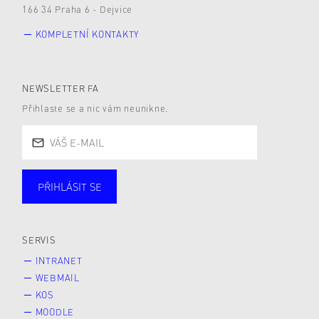
166 34 Praha 6 - Dejvice
KOMPLETNÍ KONTAKTY
NEWSLETTER FA
Přihlaste se a nic vám neunikne.
PŘIHLÁSIT SE
Studující
Zaměstnané
Alumni
Veřejnost
Zájemce* kyně o studium
SERVIS
INTRANET
WEBMAIL
KOS
MOODLE