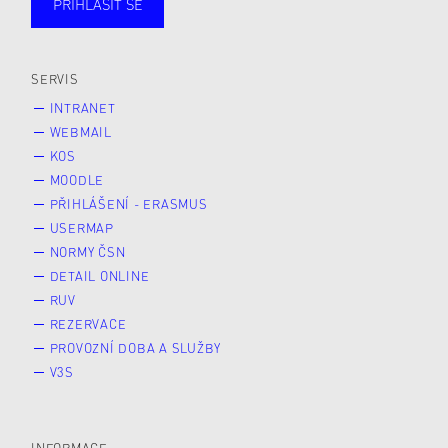
PŘIHLÁSIT SE
Studující
Zaměstnané
Alumni
Veřejnost
Zájemce* kyně o studium
SERVIS
INTRANET
WEBMAIL
KOS
MOODLE
PŘIHLÁŠENÍ - ERASMUS
USERMAP
NORMY ČSN
DETAIL ONLINE
RUV
REZERVACE
PROVOZNÍ DOBA A SLUŽBY
V3S