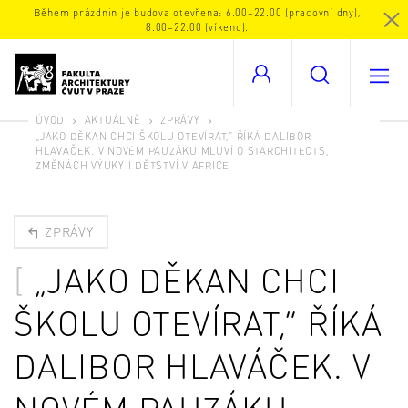
Během prázdnin je budova otevřena: 6.00–22.00 (pracovní dny),
8.00–22.00 (víkend).
ÚVOD
AKTUÁLNĚ
ZPRÁVY
„JAKO DĚKAN CHCI ŠKOLU OTEVÍRAT,” ŘÍKÁ DALIBOR
HLAVÁČEK. V NOVÉM PAUZÁKU MLUVÍ O STARCHITECTS,
ZMĚNÁCH VÝUKY I DĚTSTVÍ V AFRICE
ZPRÁVY
„JAKO DĚKAN CHCI
ŠKOLU OTEVÍRAT,” ŘÍKÁ
DALIBOR HLAVÁČEK. V