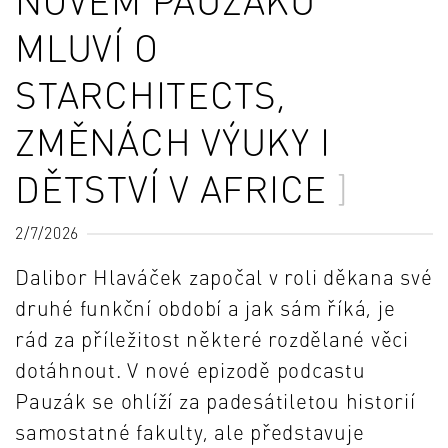
NOVÉM PAUZÁKU
MLUVÍ O
STARCHITECTS,
ZMĚNÁCH VÝUKY I
DĚTSTVÍ V AFRICE
2/7/2026
Dalibor Hlaváček započal v roli děkana své
druhé funkční období a jak sám říká, je
rád za příležitost některé rozdělané věci
dotáhnout. V nové epizodě podcastu
Pauzák se ohlíží za padesátiletou historií
samostatné fakulty, ale představuje