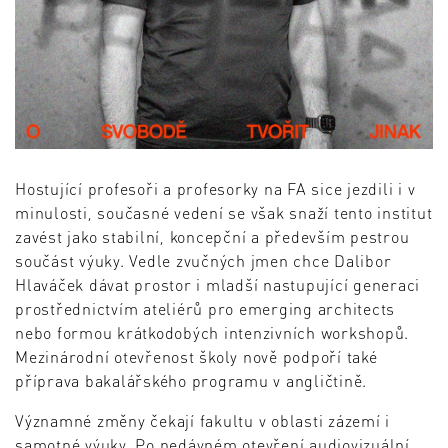
Hostující profesoři a profesorky na FA sice jezdili i v
minulosti, současné vedení se však snaží tento institut
zavést jako stabilní, koncepční a především pestrou
součást výuky. Vedle zvučných jmen chce Dalibor
Hlaváček dávat prostor i mladší nastupující generaci
prostřednictvím ateliérů pro emerging architects
nebo formou krátkodobých intenzivních workshopů.
Mezinárodní otevřenost školy nově podpoří také
příprava bakalářského programu v angličtině.
Významné změny čekají fakultu v oblasti zázemí i
samotné výuky. Po nedávném otevření audiovizuální