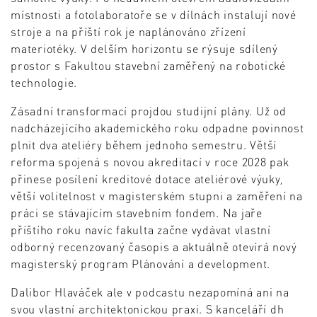
místnosti a fotolaboratoře se v dílnách instalují nové
stroje a na příští rok je naplánováno zřízení
materiotéky. V delším horizontu se rýsuje sdílený
prostor s Fakultou stavební zaměřený na robotické
technologie.
Zásadní transformací projdou studijní plány. Už od
nadcházejícího akademického roku odpadne povinnost
plnit dva ateliéry během jednoho semestru. Větší
reforma spojená s novou akreditací v roce 2028 pak
přinese posílení kreditové dotace ateliérové výuky,
větší volitelnost v magisterském stupni a zaměření na
práci se stávajícím stavebním fondem. Na jaře
příštího roku navíc fakulta začne vydávat vlastní
odborný recenzovaný časopis a aktuálně otevírá nový
magisterský program Plánování a development.
Dalibor Hlaváček ale v podcastu nezapomíná ani na
svou vlastní architektonickou praxi. S kanceláří dh