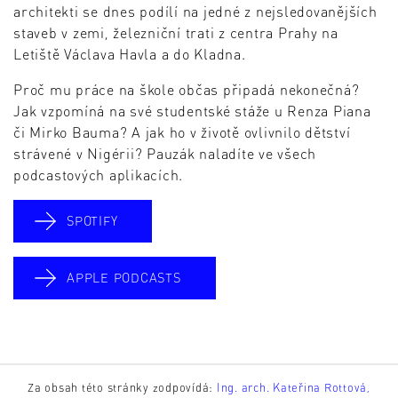
architekti se dnes podílí na jedné z nejsledovanějších
staveb v zemi, železniční trati z centra Prahy na
Letiště Václava Havla a do Kladna.
Proč mu práce na škole občas připadá nekonečná?
Jak vzpomíná na své studentské stáže u Renza Piana
či Mirko Bauma? A jak ho v životě ovlivnilo dětství
strávené v Nigérii? Pauzák naladíte ve všech
podcastových aplikacích.
SPOTIFY
APPLE PODCASTS
Za obsah této stránky zodpovídá:
Ing. arch. Kateřina Rottová,