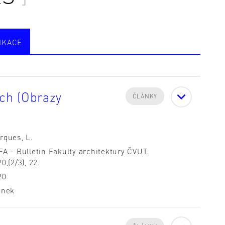
IKACE
ch (Obrazy
ČLÁNKY
rques, L.
FA - Bulletin Fakulty architektury ČVUT.
0,(2/3), 22.
20
ánek