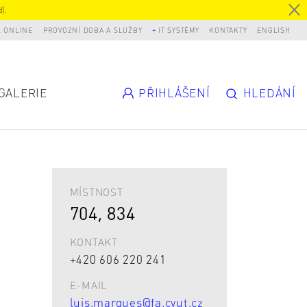
).
L ONLINE
PROVOZNÍ DOBA A SLUŽBY
IT SYSTÉMY
KONTAKTY
ENGLISH
GALERIE
PŘIHLÁŠENÍ
HLEDÁNÍ
MÍSTNOST
704, 834
KONTAKT
+420 606 220 241
E-MAIL
luis.marques@fa.cvut.cz