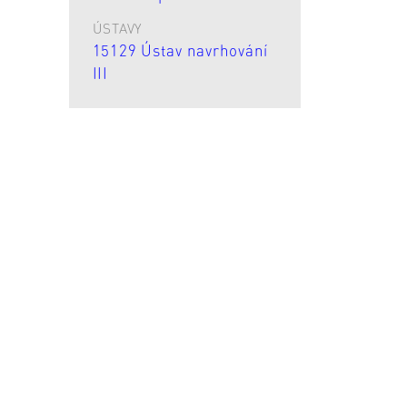
ÚSTAVY
15129 Ústav navrhování
III