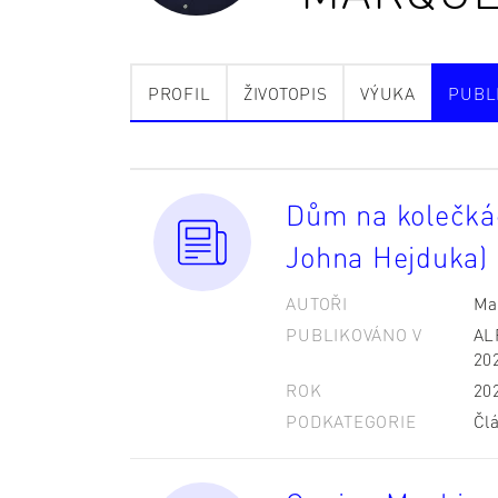
PROFIL
ŽIVOTOPIS
VÝUKA
PUBL
Dům na kolečká
Johna Hejduka)
AUTOŘI
Ma
PUBLIKOVÁNO V
AL
202
ROK
20
PODKATEGORIE
Čl