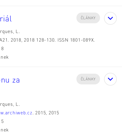
riál
ČLÁNKY
rques, L.
A21. 2018, 2018 128-130. ISSN 1801-089X.
18
ánek
enu za
ČLÁNKY
rques, L.
w.archiweb.cz
. 2015, 2015
15
ánek