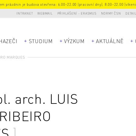
m prázdnin je budova otevřena: 6.00–22.00 (pracovní dny), 8.00–22.00 (víkend
INTRANET
WEBMAIL
PŘIHLÁŠENÍ - ERASMUS
NORMY ČSN
DETAI
HAZEČI
STUDIUM
VÝZKUM
AKTUÁLNĚ
EIRO MARQUES
pl. arch.
LUIS
RIBEIRO
ES