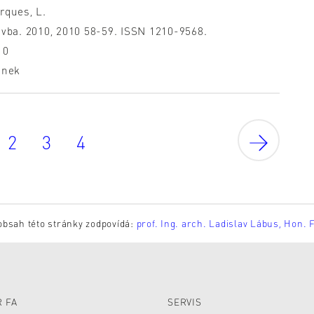
rques, L.
avba. 2010, 2010 58-59. ISSN 1210-9568.
10
ánek
2
3
4
obsah této stránky zodpovídá:
prof. Ing. arch. Ladislav Lábus, Hon. 
 FA
SERVIS