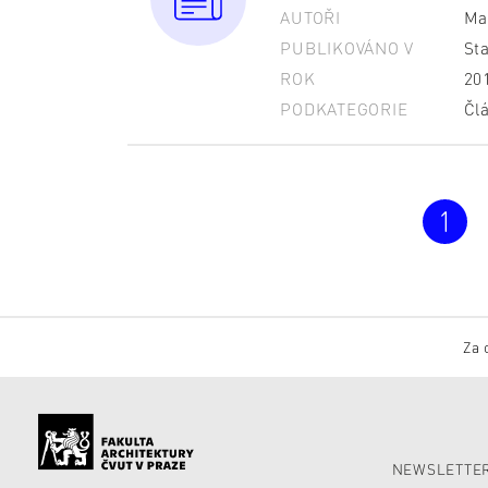
AUTOŘI
Ma
PUBLIKOVÁNO V
St
ROK
20
PODKATEGORIE
Čl
1
Za 
NEWSLETTER