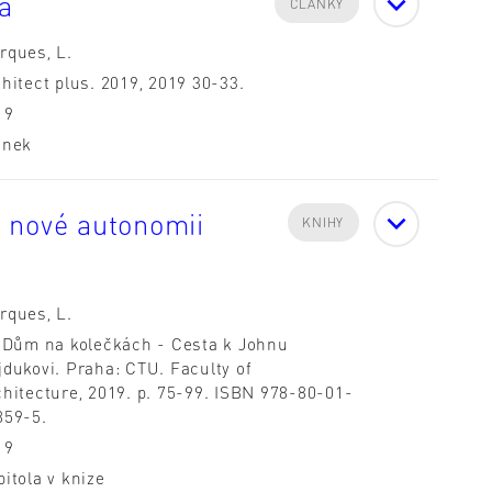
a
ČLÁNKY
rques, L.
hitect plus. 2019, 2019 30-33.
19
ánek
 nové autonomii
KNIHY
rques, L.
: Dům na kolečkách - Cesta k Johnu
jdukovi. Praha: CTU. Faculty of
chitecture, 2019. p. 75-99. ISBN 978-80-01-
859-5.
19
itola v knize