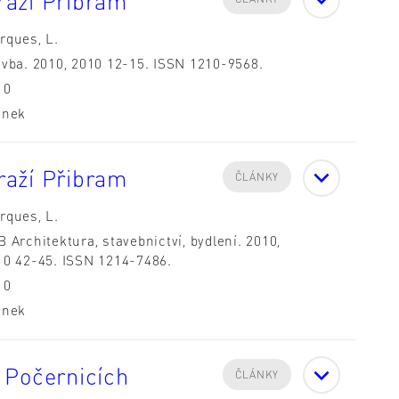
raží Přibram
rques, L.
avba. 2010, 2010 12-15. ISSN 1210-9568.
10
ánek
raží Přibram
ČLÁNKY
rques, L.
 Architektura, stavebnictví, bydlení. 2010,
10 42-45. ISSN 1214-7486.
10
ánek
 Počernicích
ČLÁNKY