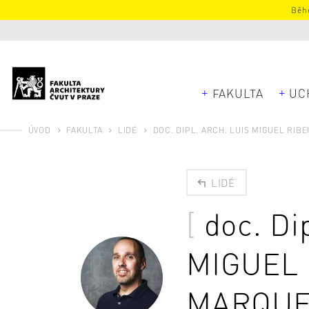
Běhe
FAKULTA
UC
ÚVOD
FAKULTA
LIDÉ
DOC. DIPL. ARCH. LUIS MIGUEL RIB
LIDÉ
doc. Di
MIGUEL 
MARQU