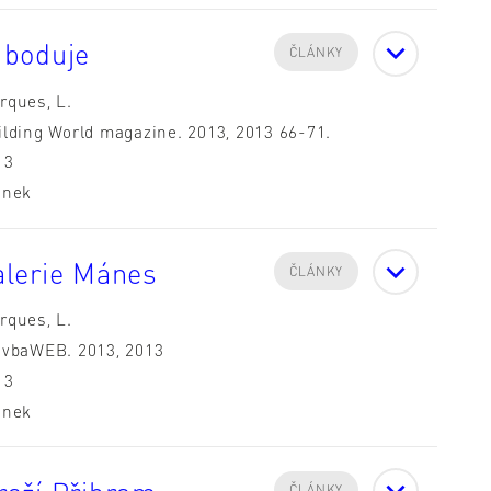
 boduje
ČLÁNKY
rques, L.
ilding World magazine. 2013, 2013 66-71.
13
ánek
alerie Mánes
ČLÁNKY
rques, L.
avbaWEB. 2013, 2013
13
ánek
ČLÁNKY