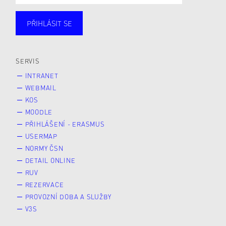
PŘIHLÁSIT SE
Studující
Zaměstnané
Alumni
Veřejnost
Zájemce* kyně o studium
SERVIS
INTRANET
WEBMAIL
KOS
MOODLE
PŘIHLÁŠENÍ - ERASMUS
USERMAP
NORMY ČSN
DETAIL ONLINE
RUV
REZERVACE
PROVOZNÍ DOBA A SLUŽBY
V3S