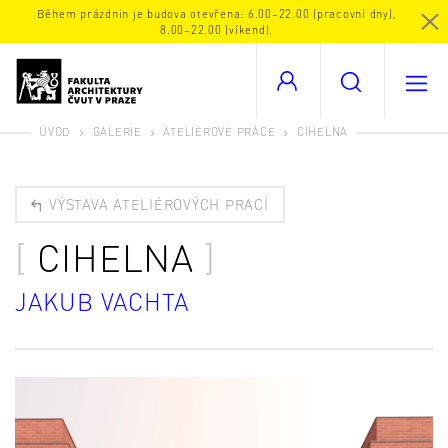
Během prázdnin je budova otevřena: 6.00–22.00 (pracovní dny),
8.00–22.00 (víkend).
ÚVOD
GALERIE
ATELIÉROVÉ PRÁCE
CIHELNA
VÝSTAVA ATELIÉROVÝCH PRACÍ
CIHELNA
JAKUB VACHTA