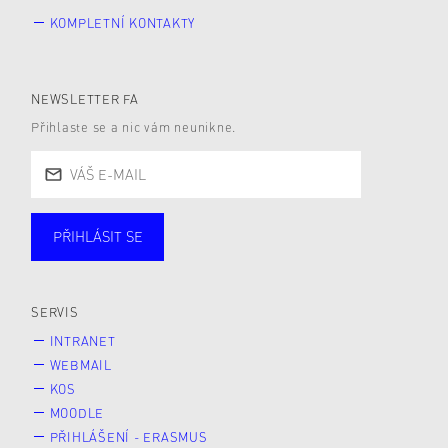
KOMPLETNÍ KONTAKTY
NEWSLETTER FA
Přihlaste se a nic vám neunikne.
PŘIHLÁSIT SE
Studující
Zaměstnané
Alumni
Veřejnost
Zájemce* kyně o studium
SERVIS
INTRANET
WEBMAIL
KOS
MOODLE
PŘIHLÁŠENÍ - ERASMUS