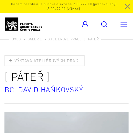
Během prázdnin je budova otevřena: 6.00–22.00 (pracovní dny),
8.00–22.00 (víkend).
ÚVOD
GALERIE
ATELIÉROVÉ PRÁCE
PÁTEŘ
VÝSTAVA ATELIÉROVÝCH PRACÍ
PÁTEŘ
BC. DAVID HAŇKOVSKÝ