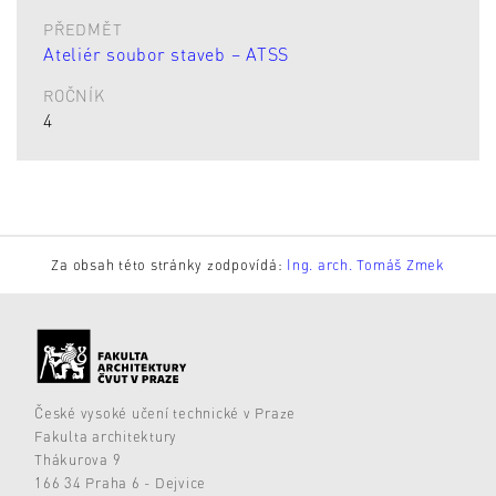
PŘEDMĚT
Ateliér soubor staveb – ATSS
ROČNÍK
4
Za obsah této stránky zodpovídá:
Ing. arch. Tomáš Zmek
České vysoké učení technické v Praze
Fakulta architektury
Thákurova 9
166 34 Praha 6 - Dejvice