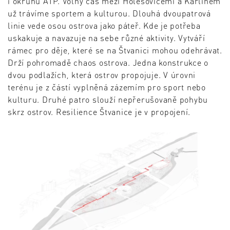
i okruhu ATP. Volný čas mezi Holešovicemi a Karlínem
už trávíme sportem a kulturou. Dlouhá dvoupatrová
linie vede osou ostrova jako páteř. Kde je potřeba
uskakuje a navazuje na sebe různé aktivity. Vytváří
rámec pro děje, které se na Štvanici mohou odehrávat.
Drží pohromadě chaos ostrova. Jedna konstrukce o
dvou podlažích, která ostrov propojuje. V úrovni
terénu je z částí vyplněná zázemím pro sport nebo
kulturu. Druhé patro slouží nepřerušovaně pohybu
skrz ostrov. Resilience Štvanice je v propojení.