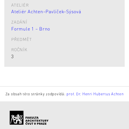
ATELIÉR
Ateliér Achten–Pavlíček–Sýsová
ZADÁNÍ
Formule 1 – Brno
PŘEDMĚT
ROČNÍK
3
Za obsah této stránky zodpovídá:
prof. Dr. Henri Hubertus Achten