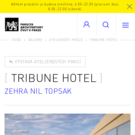
Během prázdnin je budova otevřena: 6.00–22.00 (pracovní dny),
8.00–22.00 (víkend).
ÚVOD
GALERIE
ATELIÉROVÉ PRÁCE
TRIBUNE HOTEL
VÝSTAVA ATELIÉROVÝCH PRACÍ
TRIBUNE HOTEL
ZEHRA NIL TOPSAK