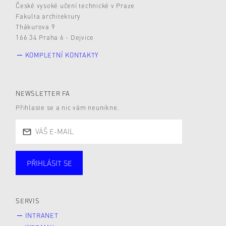
České vysoké učení technické v Praze
Fakulta architektury
Thákurova 9
166 34 Praha 6 - Dejvice
KOMPLETNÍ KONTAKTY
NEWSLETTER FA
Přihlaste se a nic vám neunikne.
PŘIHLÁSIT SE
Studující
Zaměstnané
Alumni
Veřejnost
Zájemce* kyně o studium
SERVIS
INTRANET