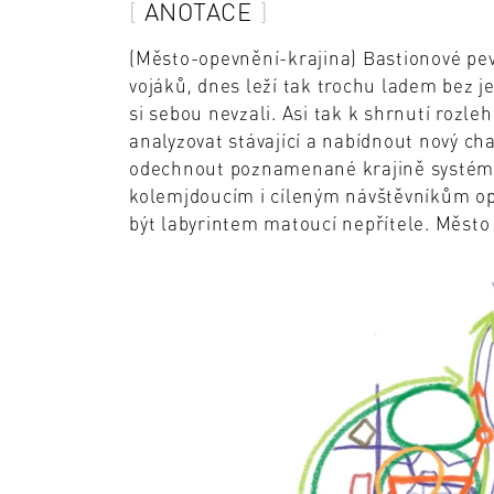
ANOTACE
(Město-opevnění-krajina) Bastionové pevn
vojáků, dnes leží tak trochu ladem bez jeh
si sebou nevzali. Asi tak k shrnutí rozle
analyzovat stávající a nabídnout nový ch
odechnout poznamenané krajině systémem
kolemjdoucím i cíleným návštěvníkům op
být labyrintem matoucí nepřítele. Město 