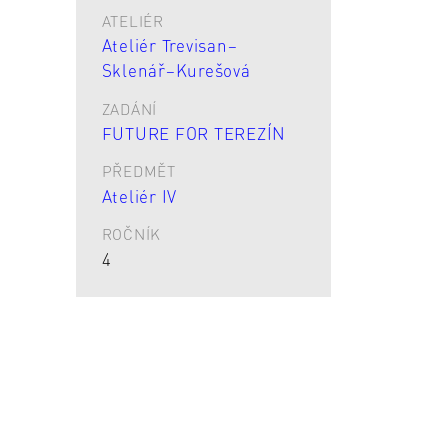
ATELIÉR
Ateliér Trevisan–
Sklenář–Kurešová
ZADÁNÍ
FUTURE FOR TEREZÍN
PŘEDMĚT
Ateliér IV
ROČNÍK
4