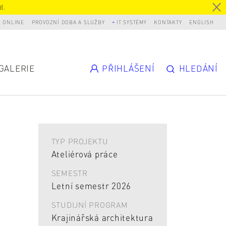
).
L ONLINE
PROVOZNÍ DOBA A SLUŽBY
IT SYSTÉMY
KONTAKTY
ENGLISH
GALERIE
PŘIHLÁŠENÍ
HLEDÁNÍ
TYP PROJEKTU
Ateliérová práce
SEMESTR
Letní semestr 2026
STUDIJNÍ PROGRAM
Krajinářská architektura