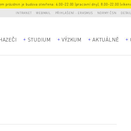
m prázdnin je budova otevřena: 6.00–22.00 (pracovní dny), 8.00–22.00 (víkend
INTRANET
WEBMAIL
PŘIHLÁŠENÍ - ERASMUS
NORMY ČSN
DETAI
HAZEČI
STUDIUM
VÝZKUM
AKTUÁLNĚ