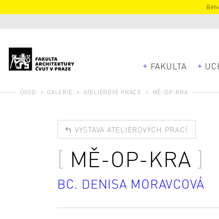
Běhe
FAKULTA
UC
ÚVOD
GALERIE
ATELIÉROVÉ PRÁCE
MĚ-OP-KRA
VÝSTAVA ATELIÉROVÝCH PRACÍ
MĚ-OP-KRA
BC. DENISA MORAVCOVÁ