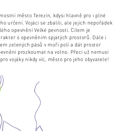
ostní město Terezín, kdysi hlavně pro i plné
o určení. Vojáci se zbalili, ale jejich nepořádek
hlého opevnění Velké pevnosti. Cílem je
arakter s opevněním spjatých prostorů. Dále i
 zelených pásů v moři polí a dát prostor
evnění prozkoumat na volno. Přeci už nemusí
pro vojáky nikdy víc, město pro jeho obyvatele!