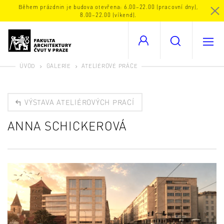
Během prázdnin je budova otevřena: 6.00–22.00 (pracovní dny),
8.00–22.00 (víkend).
ÚVOD
GALERIE
ATELIÉROVÉ PRÁCE
VÝSTAVA ATELIÉROVÝCH PRACÍ
ANNA SCHICKEROVÁ