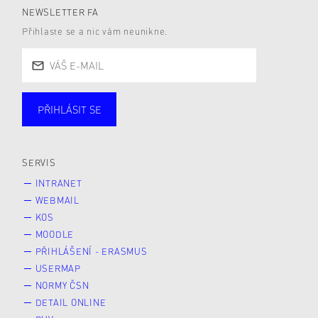
NEWSLETTER FA
Přihlaste se a nic vám neunikne.
PŘIHLÁSIT SE
Studující
Zaměstnané
Alumni
Veřejnost
Zájemce* kyně o studium
SERVIS
INTRANET
WEBMAIL
KOS
MOODLE
PŘIHLÁŠENÍ - ERASMUS
USERMAP
NORMY ČSN
DETAIL ONLINE