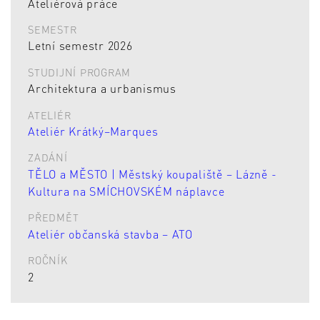
Ateliérová práce
SEMESTR
Letní semestr 2026
STUDIJNÍ PROGRAM
Architektura a urbanismus
ATELIÉR
Ateliér Krátký–Marques
ZADÁNÍ
TĚLO a MĚSTO | Městský koupaliště – Lázně -
Kultura na SMÍCHOVSKÉM náplavce
PŘEDMĚT
Ateliér občanská stavba – ATO
ROČNÍK
2