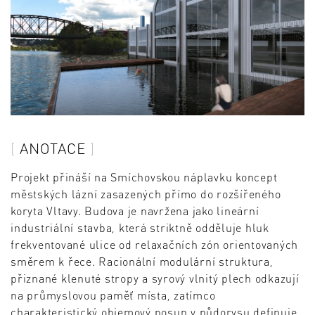
ANOTACE
Projekt přináší na Smíchovskou náplavku koncept
městských lázní zasazených přímo do rozšířeného
koryta Vltavy. Budova je navržena jako lineární
industriální stavba, která striktně odděluje hluk
frekventované ulice od relaxačních zón orientovaných
směrem k řece. Racionální modulární struktura,
přiznané klenuté stropy a syrový vlnitý plech odkazují
na průmyslovou paměť místa, zatímco
charakteristický objemový posun v půdorysu definuje