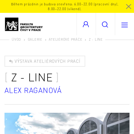
Během prázdnin je budova otevřena: 6.00–22.00 (pracovní dny),
8.00–22.00 (víkend).
ÚVOD
GALERIE
ATELIÉROVÉ PRÁCE
Z - LINE
VÝSTAVA ATELIÉROVÝCH PRACÍ
Z - LINE
ALEX RAGANOVÁ