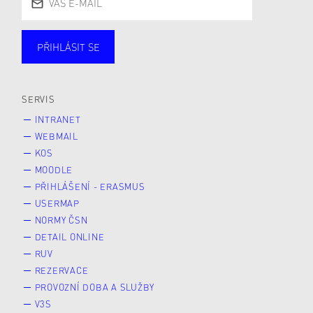
PŘIHLÁSIT SE
Studující
Zaměstnané
Alumni
Veřejnost
Zájemce* kyně o studium
SERVIS
INTRANET
WEBMAIL
KOS
MOODLE
PŘIHLÁŠENÍ - ERASMUS
USERMAP
NORMY ČSN
DETAIL ONLINE
RUV
REZERVACE
PROVOZNÍ DOBA A SLUŽBY
V3S