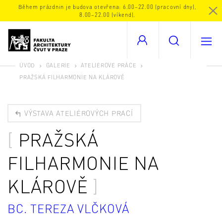
Během prázdnin je budova otevřena: 6.00–22.00 (pracovní dny),
8.00–22.00 (víkend).
ÚVOD
GALERIE
ATELIÉROVÉ PRÁCE
PRAŽSKÁ FILHARMONIE NA KLÁROVĚ
VÝSTAVA ATELIÉROVÝCH PRACÍ
PRAŽSKÁ
FILHARMONIE NA
KLÁROVĚ
BC. TEREZA VLČKOVÁ