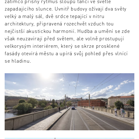
zatímco přísný rytmus sloupů tančí ve světle
zapadajícího slunce. Uvnitř budovy ožívají dva světy
velký a malý sál, dvě srdce tepající v nitru
architektury, připravená rozechvět vzduch tou
nejčistší akustickou harmonií. Hudba a umění se zde
však neuzavírají před světem, ale volně prostupují
velkorysým interiérem, který se skrze prosklené
fasády otevírá městu a upírá svůj pohled přes vlnící
se hladinu.