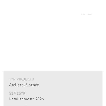
TYP PROJEKTU
Ateliérová práce
SEMESTR
Letní semestr 2026