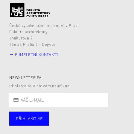
České vysoké učení technické v Praze
Fakulta architektury
Thákurova 9
166 34 Praha 6 - Dejvice
KOMPLETNÍ KONTAKTY
NEWSLETTER FA
Přihlaste se a nic vám neunikne.
PŘIHLÁSIT SE
Studující
Zaměstnané
Alumni
Veřejnost
Zájemce* kyně o studium