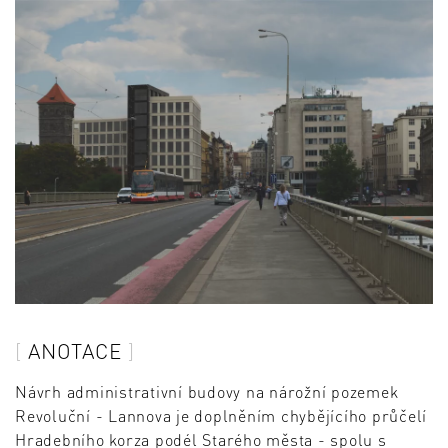
ANOTACE
Návrh administrativní budovy na nárožní pozemek
Revoluční - Lannova je doplněním chybějícího průčelí
Hradebního korza podél Starého města - spolu s