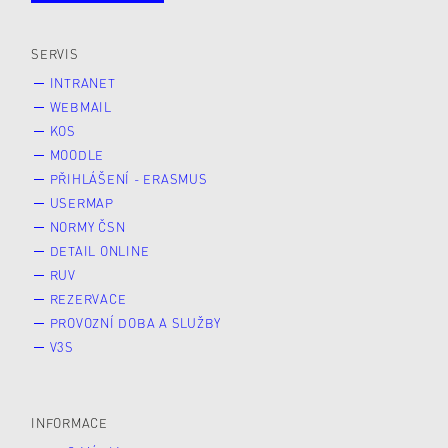
Veřejnost
Zájemce* kyně o studium
SERVIS
INTRANET
WEBMAIL
KOS
MOODLE
PŘIHLÁŠENÍ - ERASMUS
USERMAP
NORMY ČSN
DETAIL ONLINE
RUV
REZERVACE
PROVOZNÍ DOBA A SLUŽBY
V3S
INFORMACE