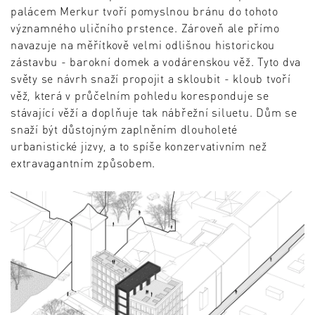
palácem Merkur tvoří pomyslnou bránu do tohoto
významného uličního prstence. Zároveň ale přímo
navazuje na měřítkově velmi odlišnou historickou
zástavbu - barokní domek a vodárenskou věž. Tyto dva
světy se návrh snaží propojit a skloubit - kloub tvoří
věž, která v průčelním pohledu koresponduje se
stávající věží a doplňuje tak nábřežní siluetu. Dům se
snaží být důstojným zaplněním dlouholeté
urbanistické jizvy, a to spíše konzervativním než
extravagantním způsobem.