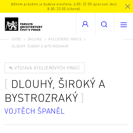
Během prázdnin je budova otevřena: 6.00–22.00 (pracovní dny),
8.00–22.00 (víkend).
ÚVOD
GALERIE
ATELIÉROVÉ PRÁCE
DLOUHÝ, ŠIROKÝ A BYSTROZRAKÝ
VÝSTAVA ATELIÉROVÝCH PRACÍ
DLOUHÝ, ŠIROKÝ A
BYSTROZRAKÝ
VOJTĚCH ŠPANĚL