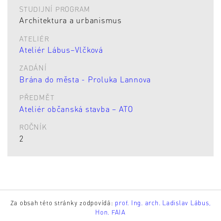
STUDIJNÍ PROGRAM
Architektura a urbanismus
ATELIÉR
Ateliér Lábus–Vlčková
ZADÁNÍ
Brána do města - Proluka Lannova
PŘEDMĚT
Ateliér občanská stavba – ATO
ROČNÍK
2
Za obsah této stránky zodpovídá:
prof. Ing. arch. Ladislav Lábus,
Hon. FAIA