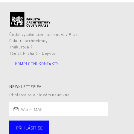
České vysoké učení technické v Praze
Fakulta architektury
Thákurova 9
166 34 Praha 6 - Dejvice
KOMPLETNÍ KONTAKTY
NEWSLETTER FA
Přihlaste se a nic vám neunikne.
PŘIHLÁSIT SE
Studující
Zaměstnané
Alumni