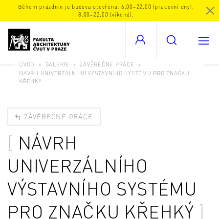
Během prázdnin je budova otevřena: 6.00–22.00 (pracovní dny),
8.00–22.00 (víkend).
ÚVOD
GALERIE
ZÁVĚREČNÉ PRÁCE
NÁVRH UNIVERZÁLNÍHO VÝSTAVNÍHO SYSTÉMU PRO ZNAČKU
KŘEHKÝ
ZÁVĚREČNÉ PRÁCE
NÁVRH
UNIVERZÁLNÍHO
VÝSTAVNÍHO SYSTÉMU
PRO ZNAČKU KŘEHKÝ