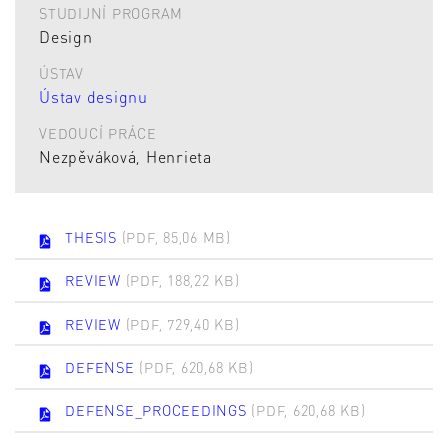
STUDIJNÍ PROGRAM
Design
ÚSTAV
Ústav designu
VEDOUCÍ PRÁCE
Nezpěváková, Henrieta
THESIS
(PDF, 85,06 MB)
REVIEW
(PDF, 188,22 KB)
REVIEW
(PDF, 729,40 KB)
DEFENSE
(PDF, 620,68 KB)
DEFENSE_PROCEEDINGS
(PDF, 620,68 KB)