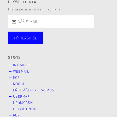
NEWSLETTER FA
Přihlaste se a nic vám neunikne.
PŘIHLÁSIT SE
Studující
Zaměstnané
Alumni
Veřejnost
Zájemce* kyně o studium
SERVIS
INTRANET
WEBMAIL
KOS
MOODLE
PŘIHLÁŠENÍ - ERASMUS
USERMAP
NORMY ČSN
DETAIL ONLINE
RUV