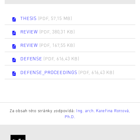
THESIS
(PDF, 57,15 MB)
REVIEW
(PDF, 380,31 KB)
REVIEW
(PDF, 167,55 KB)
DEFENSE
(PDF, 616,43 KB)
DEFENSE_PROCEEDINGS
(PDF, 616,43 KB)
Za obsah této stránky zodpovídá:
Ing. arch. Kateřina Rottová,
Ph.D.