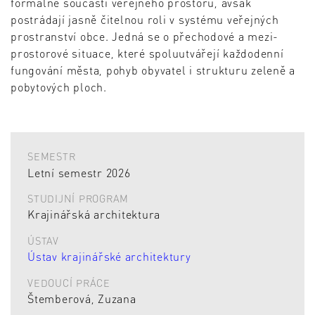
formálně součástí veřejného prostoru, avšak
postrádají jasně čitelnou roli v systému veřejných
prostranství obce. Jedná se o přechodové a mezi-
prostorové situace, které spoluutvářejí každodenní
fungování města, pohyb obyvatel i strukturu zeleně a
pobytových ploch.
SEMESTR
Letní semestr 2026
STUDIJNÍ PROGRAM
Krajinářská architektura
ÚSTAV
Ústav krajinářské architektury
VEDOUCÍ PRÁCE
Štemberová, Zuzana