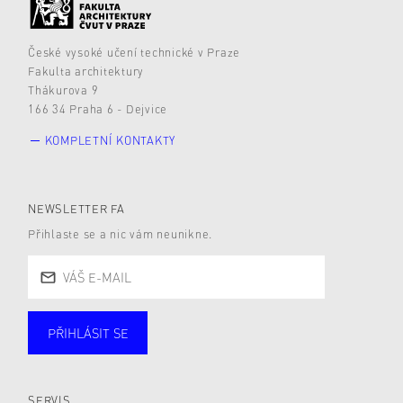
České vysoké učení technické v Praze
Fakulta architektury
Thákurova 9
166 34 Praha 6 - Dejvice
KOMPLETNÍ KONTAKTY
NEWSLETTER FA
Přihlaste se a nic vám neunikne.
PŘIHLÁSIT SE
Studující
Zaměstnané
Alumni
Veřejnost
Zájemce* kyně o studium
SERVIS