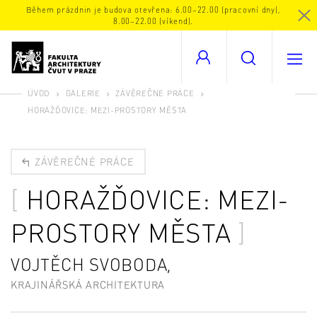
Během prázdnin je budova otevřena: 6.00–22.00 (pracovní dny),
8.00–22.00 (víkend).
ÚVOD
GALERIE
ZÁVĚREČNÉ PRÁCE
HORAŽĎOVICE: MEZI-PROSTORY MĚSTA
ZÁVĚREČNÉ PRÁCE
HORAŽĎOVICE: MEZI-
PROSTORY MĚSTA
VOJTĚCH SVOBODA,
KRAJINÁŘSKÁ ARCHITEKTURA