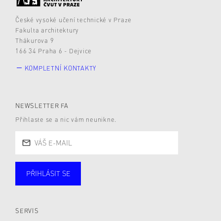
České vysoké učení technické v Praze
Fakulta architektury
Thákurova 9
166 34 Praha 6 - Dejvice
KOMPLETNÍ KONTAKTY
NEWSLETTER FA
Přihlaste se a nic vám neunikne.
PŘIHLÁSIT SE
Studující
Zaměstnané
Alumni
Veřejnost
Zájemce* kyně o studium
SERVIS