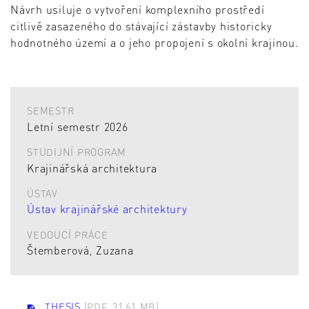
Návrh usiluje o vytvoření komplexního prostředí
citlivě zasazeného do stávající zástavby historicky
hodnotného území a o jeho propojení s okolní krajinou.
SEMESTR
Letní semestr 2026
STUDIJNÍ PROGRAM
Krajinářská architektura
ÚSTAV
Ústav krajinářské architektury
VEDOUCÍ PRÁCE
Štemberová, Zuzana
THESIS
(PDF, 31,61 MB)