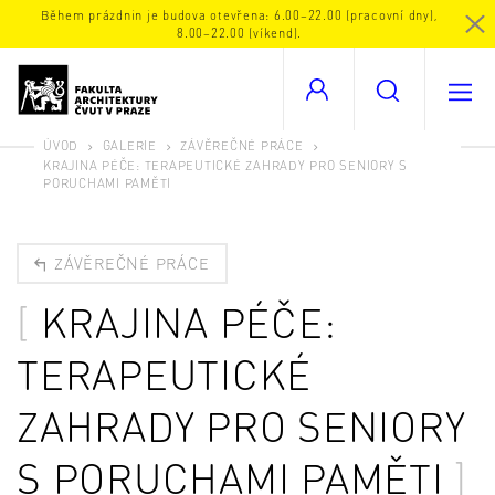
Během prázdnin je budova otevřena: 6.00–22.00 (pracovní dny),
8.00–22.00 (víkend).
ÚVOD
GALERIE
ZÁVĚREČNÉ PRÁCE
KRAJINA PÉČE: TERAPEUTICKÉ ZAHRADY PRO SENIORY S
PORUCHAMI PAMĚTI
ZÁVĚREČNÉ PRÁCE
KRAJINA PÉČE:
TERAPEUTICKÉ
ZAHRADY PRO SENIORY
S PORUCHAMI PAMĚTI