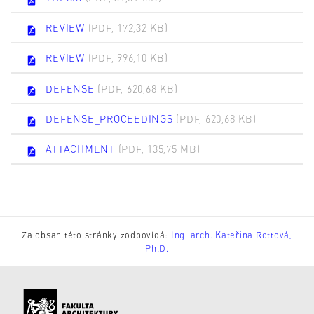
REVIEW
(PDF, 172,32 KB)
REVIEW
(PDF, 996,10 KB)
DEFENSE
(PDF, 620,68 KB)
DEFENSE_PROCEEDINGS
(PDF, 620,68 KB)
ATTACHMENT
(PDF, 135,75 MB)
Za obsah této stránky zodpovídá:
Ing. arch. Kateřina Rottová,
Ph.D.