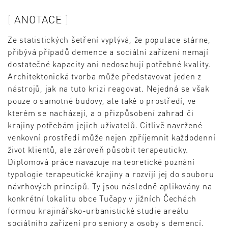
ANOTACE
Ze statistických šetření vyplývá, že populace stárne,
přibývá případů demence a sociální zařízení nemají
dostatečné kapacity ani nedosahují potřebné kvality.
Architektonická tvorba může představovat jeden z
nástrojů, jak na tuto krizi reagovat. Nejedná se však
pouze o samotné budovy, ale také o prostředí, ve
kterém se nacházejí, a o přizpůsobení zahrad či
krajiny potřebám jejich uživatelů. Citlivě navržené
venkovní prostředí může nejen zpříjemnit každodenní
život klientů, ale zároveň působit terapeuticky.
Diplomová práce navazuje na teoretické poznání
typologie terapeutické krajiny a rozvíjí jej do souboru
návrhových principů. Ty jsou následně aplikovány na
konkrétní lokalitu obce Tučapy v jižních Čechách
formou krajinářsko-urbanistické studie areálu
sociálního zařízení pro seniory a osoby s demencí.