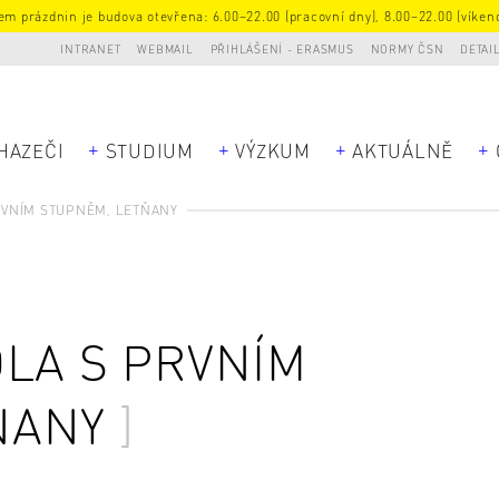
m prázdnin je budova otevřena: 6.00–22.00 (pracovní dny), 8.00–22.00 (víkend
INTRANET
WEBMAIL
PŘIHLÁŠENÍ - ERASMUS
NORMY ČSN
DETAI
HAZEČI
STUDIUM
VÝZKUM
AKTUÁLNĚ
RVNÍM STUPNĚM, LETŇANY
LA S PRVNÍM
ŇANY