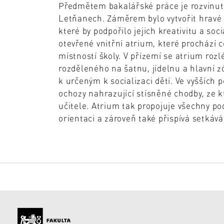
Předmětem bakalářské práce je rozvinutí
Letňanech. Záměrem bylo vytvořit hravé pr
které by podpořilo jejich kreativitu a so
otevřené vnitřní atrium, které prochází c
místností školy. V přízemí se atrium ro
rozděleného na šatnu, jídelnu a hlavní
k určeným k socializaci dětí. Ve vyšších 
ochozy nahrazující stísněné chodby, ze k
učitele. Atrium tak propojuje všechny po
orientaci a zároveň také přispívá setkáván