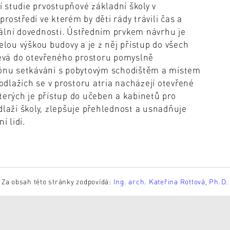
 studie prvostupňové základní školy v
ostředí ve kterém by děti rády trávili čas a
ciální dovednosti. Ústředním prvkem návrhu je
elou výškou budovy a je z něj přístup do všech
zlévá do otevřeného prostoru pomyslně
 zónu setkávání s pobytovým schodištěm a místem
podlažích se v prostoru atria nacházejí otevřené
terých je přístup do učeben a kabinetů pro
dlaží školy, zlepšuje přehlednost a usnadňuje
í lidí.
Za obsah této stránky zodpovídá:
Ing. arch. Kateřina Rottová, Ph.D.