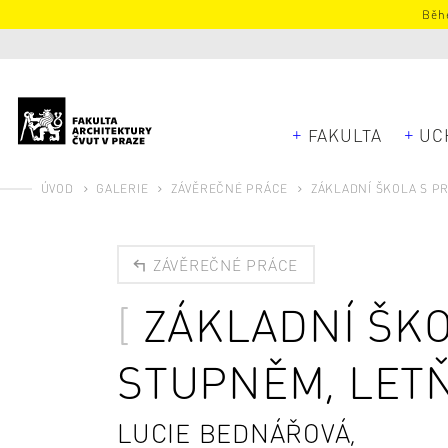
Běhe
FAKULTA
UC
ÚVOD
GALERIE
ZÁVĚREČNÉ PRÁCE
ZÁKLADNÍ ŠKOLA S P
ZÁVĚREČNÉ PRÁCE
ZÁKLADNÍ ŠKO
STUPNĚM, LET
LUCIE BEDNÁŘOVÁ,