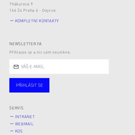
Thákurova 9
166 34 Praha 6 - Dejvice
KOMPLETNÍ KONTAKTY
NEWSLETTER FA
Přihlaste se a nic vám neunikne.
PŘIHLÁSIT SE
Studující
Zaměstnané
Alumni
Veřejnost
Zájemce* kyně o studium
SERVIS
INTRANET
WEBMAIL
KOS