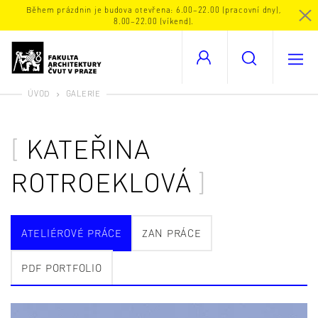
Během prázdnin je budova otevřena: 6.00–22.00 (pracovní dny),
8.00–22.00 (víkend).
ÚVOD
GALERIE
KATEŘINA
ROTROEKLOVÁ
ATELIÉROVÉ PRÁCE
ZAN PRÁCE
PDF PORTFOLIO