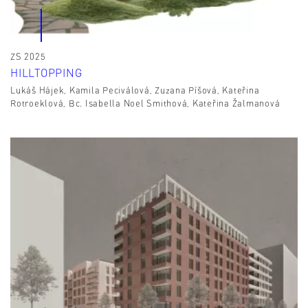
ZS 2025
HILLTOPPING
Lukáš Hájek, Kamila Peciválová, Zuzana Píšová, Kateřina
Rotroeklová, Bc. Isabella Noel Smithová, Kateřina Žalmanová