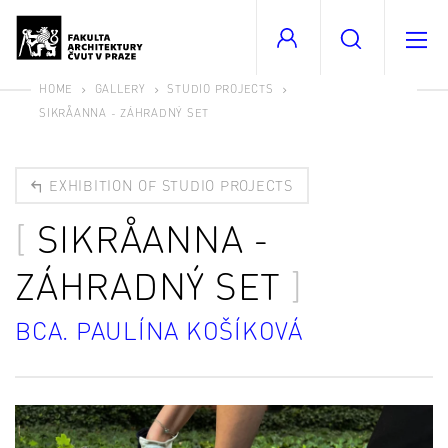
HOME
GALLERY
STUDIO PROJECTS
SIKRÅANNA - ZÁHRADNÝ SET
EXHIBITION OF STUDIO PROJECTS
SIKRÅANNA -
ZÁHRADNÝ SET
BCA. PAULÍNA KOŠÍKOVÁ