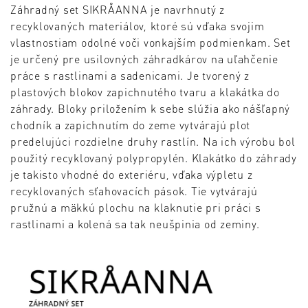
Záhradný set SIKRÅANNA je navrhnutý z
recyklovaných materiálov, ktoré sú vďaka svojim
vlastnostiam odolné voči vonkajším podmienkam. Set
je určený pre usilovných záhradkárov na uľahčenie
práce s rastlinami a sadenicami. Je tvorený z
plastových blokov zapichnutého tvaru a klakátka do
záhrady. Bloky priložením k sebe slúžia ako nášľapný
chodník a zapichnutím do zeme vytvárajú plot
predelujúci rozdielne druhy rastlín. Na ich výrobu bol
použitý recyklovaný polypropylén. Klakátko do záhrady
je takisto vhodné do exteriéru, vďaka výpletu z
recyklovaných sťahovacích pások. Tie vytvárajú
pružnú a mäkkú plochu na klaknutie pri práci s
rastlinami a kolená sa tak neušpinia od zeminy.