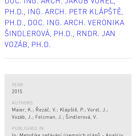
DOC. ING. ARCH. JAKUB VOREL,
PH.D.
,
ING. ARCH. PETR KLÁPŠTĚ,
PH.D.
,
DOC. ING. ARCH. VERONIKA
ŠINDLEROVÁ, PH.D.
,
RNDR. JAN
VOZÁB, PH.D.
YEAR
2015
AUTHORS
Maier, K.; Řezáč, V.; Klápště, P.; Vorel, J.;
Vozáb, J.; Felcman, J.; Šindlerová, V.
PUBLISHED IN
In: Metodika zadávání územních plánů - Analýzy