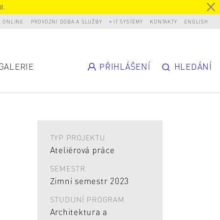
).
L ONLINE
PROVOZNÍ DOBA A SLUŽBY
IT SYSTÉMY
KONTAKTY
ENGLISH
GALERIE
PŘIHLÁŠENÍ
HLEDÁNÍ
TYP PROJEKTU
Ateliérová práce
SEMESTR
Zimní semestr 2023
STUDIJNÍ PROGRAM
Architektura a