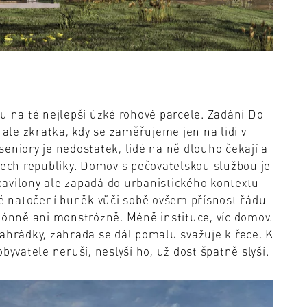
u na té nejlepší úzké rohové parcele. Zadání Do
 ale zkratka, kdy se zaměřujeme jen na lidi v
eniory je nedostatek, lidé na ně dlouho čekají a
tech republiky. Domov s pečovatelskou službou je
 pavilony ale zapadá do urbanistického kontextu
né natočení buněk vůči sobě ovšem přísnost řádu
nně ani monstrózně. Méně instituce, víc domov.
zahrádky, zahrada se dál pomalu svažuje k řece. K
byvatele neruší, neslyší ho, už dost špatně slyší.