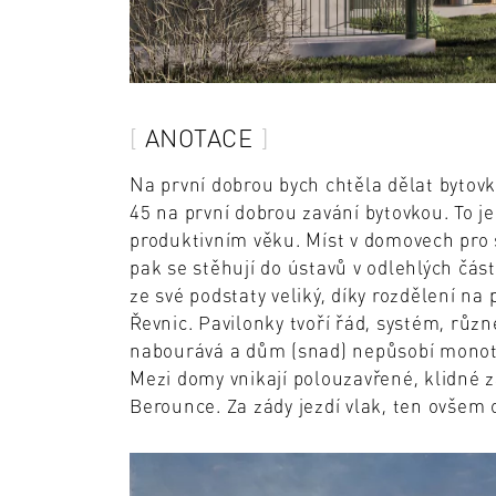
ANOTACE
Na první dobrou bych chtěla dělat bytovk
45 na první dobrou zavání bytovkou. To je
produktivním věku. Míst v domovech pro s
pak se stěhují do ústavů v odlehlých čás
ze své podstaty veliký, díky rozdělení na
Řevnic. Pavilonky tvoří řád, systém, růz
nabourává a dům (snad) nepůsobí monotó
Mezi domy vnikají polouzavřené, klidné 
Berounce. Za zády jezdí vlak, ten ovšem o