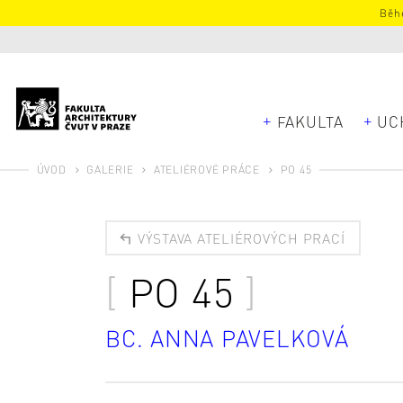
Běhe
FAKULTA
UC
ÚVOD
GALERIE
ATELIÉROVÉ PRÁCE
PO 45
VÝSTAVA ATELIÉROVÝCH PRACÍ
PO 45
BC. ANNA PAVELKOVÁ