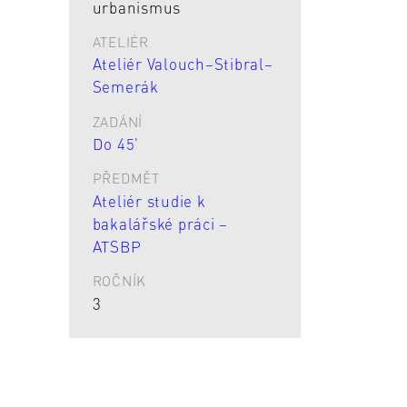
urbanismus
ATELIÉR
Ateliér Valouch–Stibral–
Semerák
ZADÁNÍ
Do 45'
PŘEDMĚT
Ateliér studie k
bakalářské práci –
ATSBP
ROČNÍK
3