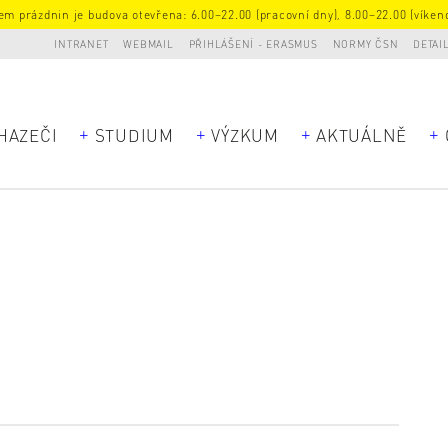
m prázdnin je budova otevřena: 6.00–22.00 (pracovní dny), 8.00–22.00 (víkend
INTRANET
WEBMAIL
PŘIHLÁŠENÍ - ERASMUS
NORMY ČSN
DETAI
HAZEČI
STUDIUM
VÝZKUM
AKTUÁLNĚ