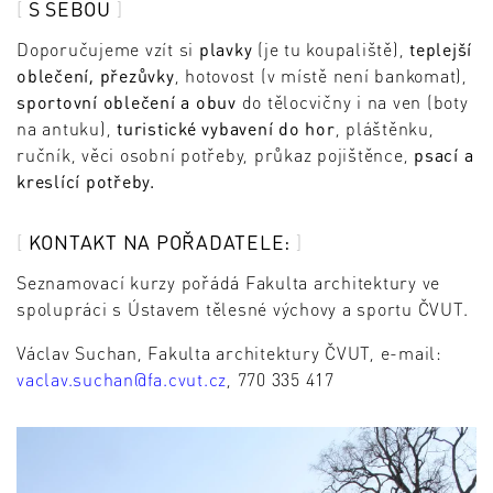
S SEBOU
Doporučujeme vzít si
plavky
(je tu koupaliště),
teplejší
oblečení, přezůvky
, hotovost (v místě není bankomat),
sportovní oblečení a obuv
do tělocvičny i na ven (boty
na antuku),
turistické vybavení do hor
, pláštěnku,
ručník, věci osobní potřeby, průkaz pojištěnce,
psací a
kreslící potřeby.
KONTAKT NA POŘADATELE:
Seznamovací kurzy pořádá Fakulta architektury ve
spolupráci s Ústavem tělesné výchovy a sportu ČVUT.
Václav Suchan, Fakulta architektury ČVUT, e-mail:
vaclav.suchan@fa.cvut.cz
, 770 335 417