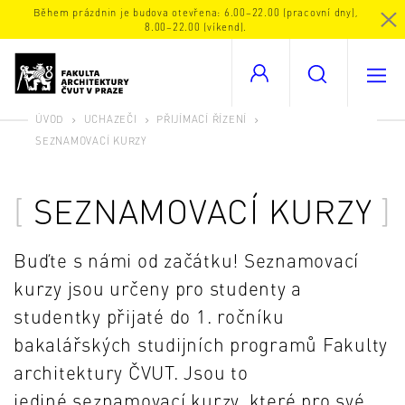
Během prázdnin je budova otevřena: 6.00–22.00 (pracovní dny),
8.00–22.00 (víkend).
ÚVOD
UCHAZEČI
PŘIJÍMACÍ ŘÍZENÍ
SEZNAMOVACÍ KURZY
SEZNAMOVACÍ KURZY
Buďte s námi od začátku! Seznamovací
kurzy jsou určeny pro studenty a
studentky přijaté do 1. ročníku
bakalářských studijních programů Fakulty
architektury ČVUT. Jsou to
jediné
seznamovací kurzy, které pro své