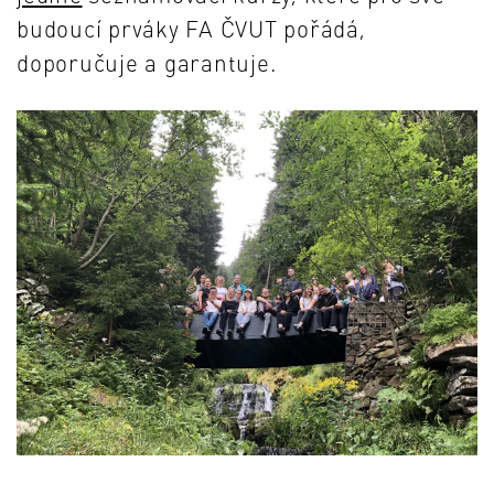
budoucí prváky FA ČVUT pořádá,
doporučuje a garantuje.