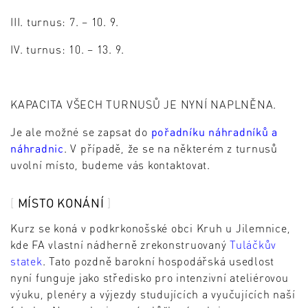
III. turnus: 7. – 10. 9.
IV. turnus: 10. – 13. 9.
KAPACITA VŠECH TURNUSŮ JE NYNÍ NAPLNĚNA.
Je ale možné se zapsat do
pořadníku náhradníků a
náhradnic
. V případě, že se na některém z turnusů
uvolní místo, budeme vás kontaktovat.
MÍSTO KONÁNÍ
Kurz se koná v podkrkonošské obci Kruh u Jilemnice,
kde FA vlastní nádherně zrekonstruovaný
Tuláčkův
statek
. Tato pozdně barokní hospodářská usedlost
nyní funguje jako středisko pro intenzivní ateliérovou
výuku, plenéry a výjezdy studujících a vyučujících naší