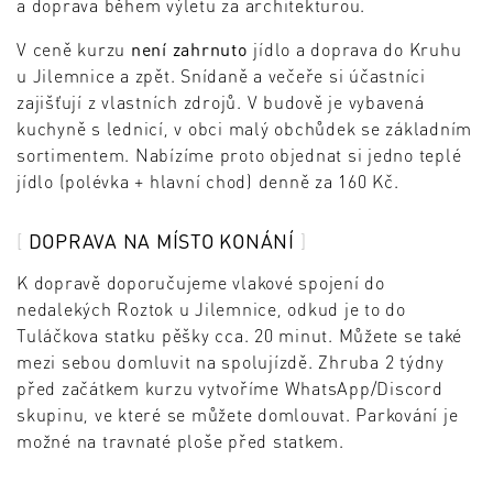
a doprava během výletu za architekturou.
V ceně kurzu
není zahrnuto
jídlo a doprava do Kruhu
u Jilemnice a zpět. Snídaně a večeře si účastníci
zajišťují z vlastních zdrojů. V budově je vybavená
kuchyně s lednicí, v obci malý obchůdek se základním
sortimentem. Nabízíme proto objednat si jedno teplé
jídlo (polévka + hlavní chod) denně za 160 Kč.
DOPRAVA NA MÍSTO KONÁNÍ
K dopravě doporučujeme vlakové spojení do
nedalekých Roztok u Jilemnice, odkud je to do
Tuláčkova statku pěšky cca. 20 minut. Můžete se také
mezi sebou domluvit na spolujízdě. Zhruba 2 týdny
před začátkem kurzu vytvoříme WhatsApp/Discord
skupinu, ve které se můžete domlouvat. Parkování je
možné na travnaté ploše před statkem.