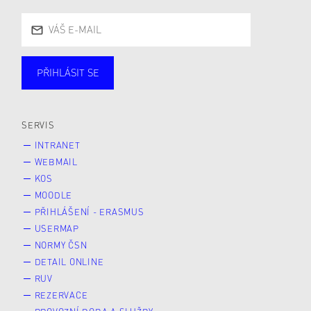
PŘIHLÁSIT SE
Studující
Zaměstnané
Alumni
Veřejnost
Zájemce* kyně o studium
SERVIS
INTRANET
WEBMAIL
KOS
MOODLE
PŘIHLÁŠENÍ - ERASMUS
USERMAP
NORMY ČSN
DETAIL ONLINE
RUV
REZERVACE