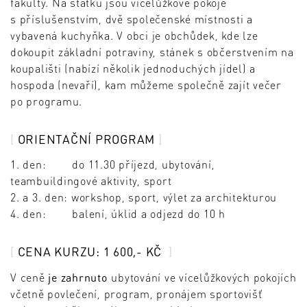
fakulty. Na statku jsou vícelůžkové pokoje
s příslušenstvím, dvě společenské místnosti a
vybavená kuchyňka. V obci je obchůdek, kde lze
dokoupit základní potraviny, stánek s občerstvením na
koupališti (nabízí několik jednoduchých jídel) a
hospoda (nevaří), kam můžeme společně zajít večer
po programu.
ORIENTAČNÍ PROGRAM
1. den: do 11.30 příjezd, ubytování,
teambuildingové aktivity, sport
2. a 3. den: workshop, sport, výlet za architekturou
4. den: balení, úklid a odjezd do 10 h
CENA KURZU: 1 600,- KČ
V ceně
je zahrnuto
ubytování ve vícelůžkových pokojích
včetně povlečení, program, pronájem sportovišť