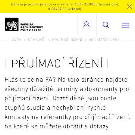
Během prázdnin je budova otevřena: 6.00–22.00 (pracovní dny),
8.00–22.00 (víkend).
ÚVOD
UCHAZEČI
PŘIJÍMACÍ ŘÍZENÍ
PŘIJÍMACÍ ŘÍZENÍ
PŘIJÍMACÍ ŘÍZENÍ
Hlásíte se na FA? Na této stránce najdete
všechny důležité termíny a dokumenty pro
přijímací řízení. Roztříděné jsou podle
stupňů studia a nechybí ani rychlé
kontakty na referentky pro přijímací řízení,
na které se můžete obrátit s dotazy.