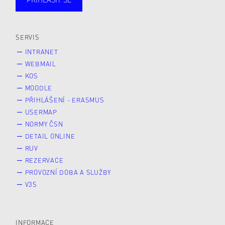
Studující
Zaměstnané
Alumni
Veřejnost
Zájemce* kyně o studium
SERVIS
INTRANET
WEBMAIL
KOS
MOODLE
PŘIHLÁŠENÍ - ERASMUS
USERMAP
NORMY ČSN
DETAIL ONLINE
RUV
REZERVACE
PROVOZNÍ DOBA A SLUŽBY
V3S
INFORMACE