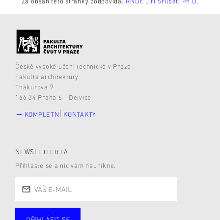
Za obsah této stránky zodpovídá:
RNDr. Jiří Šrubař, Ph.D.
České vysoké učení technické v Praze
Fakulta architektury
Thákurova 9
166 34 Praha 6 - Dejvice
KOMPLETNÍ KONTAKTY
NEWSLETTER FA
Přihlaste se a nic vám neunikne.
PŘIHLÁSIT SE