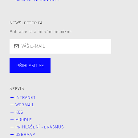
NEWSLETTER FA
Přihlaste se a nic vám neunikne.
PŘIHLÁSIT SE
Studující
Zaměstnané
Alumni
Veřejnost
Zájemce* kyně o studium
SERVIS
INTRANET
WEBMAIL
KOS
MOODLE
PŘIHLÁŠENÍ - ERASMUS
USERMAP