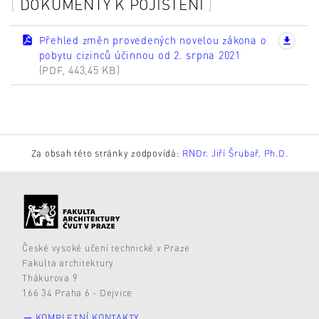
DOKUMENTY K POJIŠTĚNÍ
Přehled změn provedených novelou zákona o
pobytu cizinců účinnou od 2. srpna 2021
(PDF, 443,45 KB)
Za obsah této stránky zodpovídá:
RNDr. Jiří Šrubař, Ph.D.
České vysoké učení technické v Praze
Fakulta architektury
Thákurova 9
166 34 Praha 6 - Dejvice
KOMPLETNÍ KONTAKTY