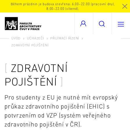
Během prázdnin je budova otevřena: 6.00–22.00 (pracovní dny),
8.00–22.00 (víkend).
ÚVOD
UCHAZEČI
PŘIJÍMACÍ ŘÍZENÍ
ZDRAVOTNÍ POJIŠTĚNÍ
ZDRAVOTNÍ
POJIŠTĚNÍ
Pro studenty z EU je nutné mít evropský
průkaz zdravotního pojištění (EHIC) s
potvrzením od VZP (systém veřejného
zdravotního pojištění v ČR).