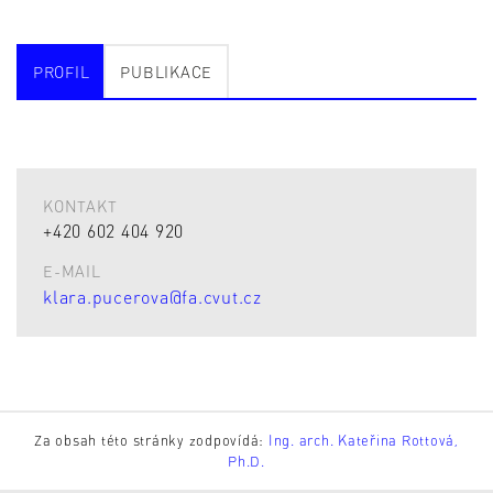
PROFIL
PUBLIKACE
KONTAKT
+420 602 404 920
E-MAIL
klara.pucerova@fa.cvut.cz
Za obsah této stránky zodpovídá:
Ing. arch. Kateřina Rottová,
Ph.D.