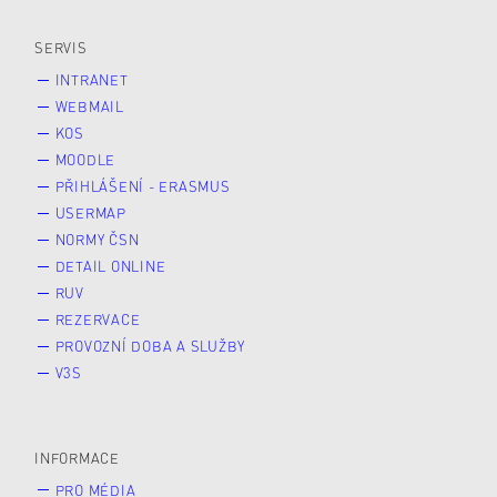
Veřejnost
Zájemce* kyně o studium
SERVIS
INTRANET
WEBMAIL
KOS
MOODLE
PŘIHLÁŠENÍ - ERASMUS
USERMAP
NORMY ČSN
DETAIL ONLINE
RUV
REZERVACE
PROVOZNÍ DOBA A SLUŽBY
V3S
INFORMACE
PRO MÉDIA