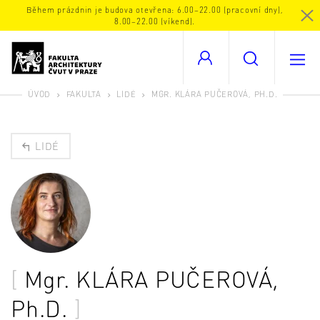
Během prázdnin je budova otevřena: 6.00–22.00 (pracovní dny),
8.00–22.00 (víkend).
ÚVOD
FAKULTA
LIDÉ
MGR. KLÁRA PUČEROVÁ, PH.D.
LIDÉ
Mgr.
KLÁRA PUČEROVÁ
,
Ph.D.