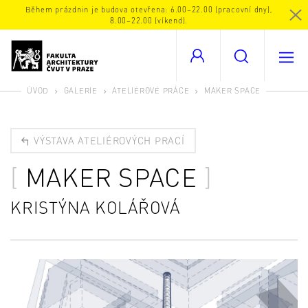
Během prázdnin je budova otevřena: 6.00–22.00 (pracovní dny),
8.00–22.00 (víkend).
ÚVOD
GALERIE
ATELIÉROVÉ PRÁCE
MAKER SPACE
VÝSTAVA ATELIÉROVÝCH PRACÍ
MAKER SPACE
KRISTÝNA KOLÁŘOVÁ