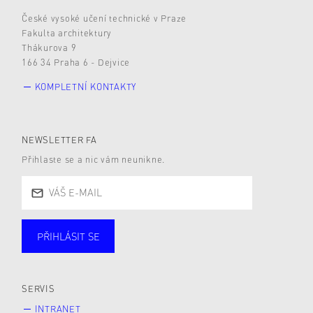
České vysoké učení technické v Praze
Fakulta architektury
Thákurova 9
166 34 Praha 6 - Dejvice
KOMPLETNÍ KONTAKTY
NEWSLETTER FA
Přihlaste se a nic vám neunikne.
PŘIHLÁSIT SE
Studující
Zaměstnané
Alumni
Veřejnost
Zájemce* kyně o studium
SERVIS
INTRANET