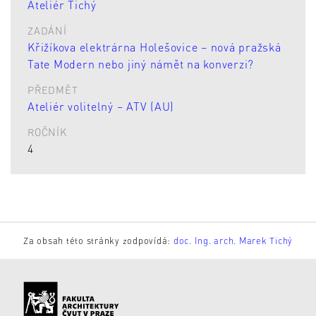
Ateliér Tichý
ZADÁNÍ
Křižíkova elektrárna Holešovice – nová pražská
Tate Modern nebo jiný námět na konverzi?
PŘEDMĚT
Ateliér volitelný – ATV (AU)
ROČNÍK
4
Za obsah této stránky zodpovídá:
doc. Ing. arch. Marek Tichý