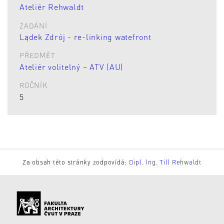
Ateliér Rehwaldt
ZADÁNÍ
Lądek Zdrój - re-linking watefront
PŘEDMĚT
Ateliér volitelný – ATV (AU)
ROČNÍK
5
Za obsah této stránky zodpovídá:
Dipl. Ing. Till Rehwaldt