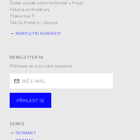
České vysoké učení technické v Praze
Fakulta architektury
Thákurova 9
166 34 Praha 6 - Dejvice
KOMPLETNÍ KONTAKTY
NEWSLETTER FA
Přihlaste se a nic vám neunikne.
PŘIHLÁSIT SE
Studující
Zaměstnané
Alumni
Veřejnost
Zájemce* kyně o studium
SERVIS
INTRANET