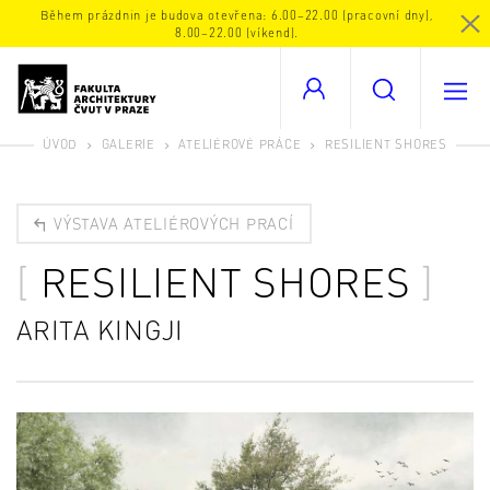
Během prázdnin je budova otevřena: 6.00–22.00 (pracovní dny),
8.00–22.00 (víkend).
ÚVOD
GALERIE
ATELIÉROVÉ PRÁCE
RESILIENT SHORES
VÝSTAVA ATELIÉROVÝCH PRACÍ
RESILIENT SHORES
ARITA KINGJI