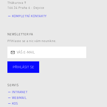
Thákurova 9
166 34 Praha 6 - Dejvice
KOMPLETNÍ KONTAKTY
NEWSLETTER FA
Přihlaste se a nic vám neunikne.
PŘIHLÁSIT SE
Studující
Zaměstnané
Alumni
Veřejnost
Zájemce* kyně o studium
SERVIS
INTRANET
WEBMAIL
KOS