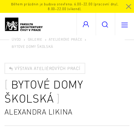
Během prázdnin je budova otevřena: 6.00–22.00 (pracovní dny),
8.00–22.00 (víkend).
ÚVOD
GALERIE
ATELIÉROVÉ PRÁCE
BYTOVÉ DOMY ŠKOLSKÁ
VÝSTAVA ATELIÉROVÝCH PRACÍ
BYTOVÉ DOMY
ŠKOLSKÁ
ALEXANDRA LIKINA