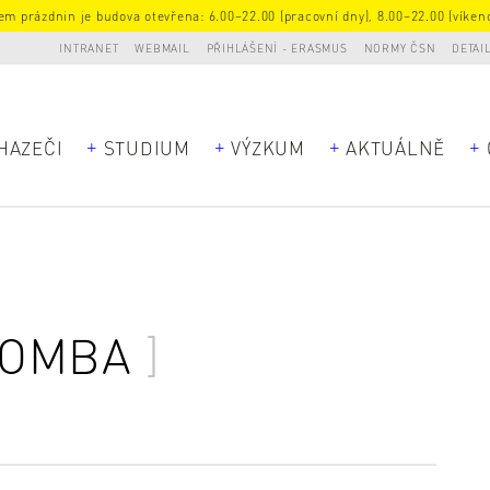
m prázdnin je budova otevřena: 6.00–22.00 (pracovní dny), 8.00–22.00 (víkend
INTRANET
WEBMAIL
PŘIHLÁŠENÍ - ERASMUS
NORMY ČSN
DETAI
HAZEČI
STUDIUM
VÝZKUM
AKTUÁLNĚ
LOMBA