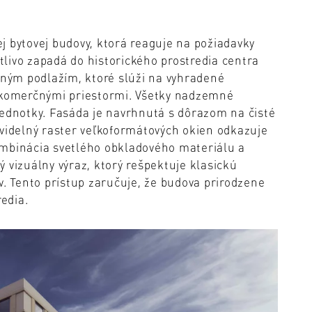
j bytovej budovy, ktorá reaguje na požiadavky
livo zapadá do historického prostredia centra
ým podlažím, ktoré slúži na vyhradené
s komerčnými priestormi. Všetky nadzemné
jednotky. Fasáda je navrhnutá s dôrazom na čisté
avidelný raster veľkoformátových okien odkazuje
ombinácia svetlého obkladového materiálu a
 vizuálny výraz, ktorý rešpektuje klasickú
v. Tento prístup zaručuje, že budova prirodzene
edia.