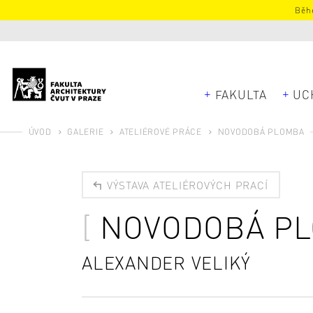
Běhe
FAKULTA
UC
ÚVOD
GALERIE
ATELIÉROVÉ PRÁCE
NOVODOBÁ PLOMBA
VÝSTAVA ATELIÉROVÝCH PRACÍ
NOVODOBÁ P
ALEXANDER VELIKÝ