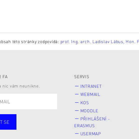
obsah této stránky zodpovídá:
prof. Ing. arch. Ladislav Lábus, Hon. 
 FA
SERVIS
 a nic vám neunikne.
INTRANET
WEBMAIL
KOS
MOODLE
PŘIHLÁŠENÍ -
T SE
ERASMUS
cí
Zaměstnané
USERMAP
Veřejnost