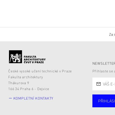
Za 
NEWSLETTER
České vysoké učení technické v Praze
Přihlaste se
Fakulta architektury
Thákurova 9
166 34 Praha 6 - Dejvice
KOMPLETNÍ KONTAKTY
PŘIHLÁSI
Studují
Alumni