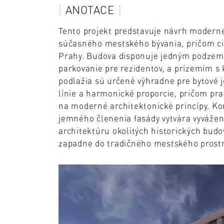
ANOTACE
Tento projekt predstavuje návrh moderne
súčasného mestského bývania, pričom cit
Prahy. Budova disponuje jedným podzemn
parkovanie pre rezidentov, a prízemím 
podlažia sú určené výhradne pre bytové 
línie a harmonické proporcie, pričom pr
na moderné architektonické princípy. K
jemného členenia fasády vytvára vyvážený
architektúru okolitých historických budo
zapadne do tradičného mestského prostr