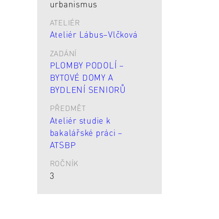
urbanismus
ATELIÉR
Ateliér Lábus–Vlčková
ZADÁNÍ
PLOMBY PODOLÍ –
BYTOVÉ DOMY A
BYDLENÍ SENIORŮ
PŘEDMĚT
Ateliér studie k
bakalářské práci –
ATSBP
ROČNÍK
3