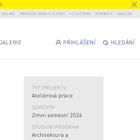
).
L ONLINE
PROVOZNÍ DOBA A SLUŽBY
IT SYSTÉMY
KONTAKTY
ENGLISH
GALERIE
PŘIHLÁŠENÍ
HLEDÁNÍ
TYP PROJEKTU
Ateliérová práce
SEMESTR
Zimní semestr 2024
STUDIJNÍ PROGRAM
Architektura a