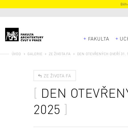
Běhe
FAKULTA
UC
ÚVOD
GALERIE
ZE ŽIVOTA FA
DEN OTEVŘENÝCH DVEŘÍ 31. 1
ZE ŽIVOTA FA
DEN OTEVŘENÝ
2025