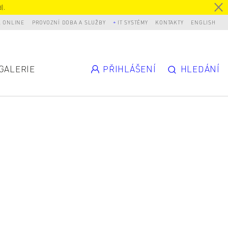
).
L ONLINE
PROVOZNÍ DOBA A SLUŽBY
IT SYSTÉMY
KONTAKTY
ENGLISH
GALERIE
PŘIHLÁŠENÍ
HLEDÁNÍ