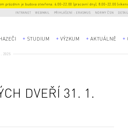
m prázdnin je budova otevřena: 6.00–22.00 (pracovní dny), 8.00–22.00 (víkend
INTRANET
WEBMAIL
PŘIHLÁŠENÍ - ERASMUS
NORMY ČSN
DETAI
HAZEČI
STUDIUM
VÝZKUM
AKTUÁLNĚ
. 2025
CH DVEŘÍ 31. 1.