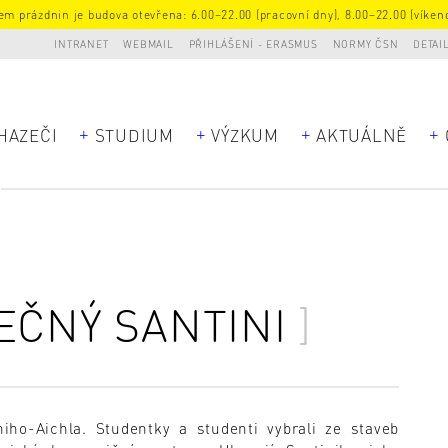
m prázdnin je budova otevřena: 6.00–22.00 (pracovní dny), 8.00–22.00 (víkend
INTRANET
WEBMAIL
PŘIHLÁŠENÍ - ERASMUS
NORMY ČSN
DETAI
HAZEČI
STUDIUM
VÝZKUM
AKTUÁLNĚ
EČNÝ SANTINI
iho-Aichla. Studentky a studenti vybrali ze staveb