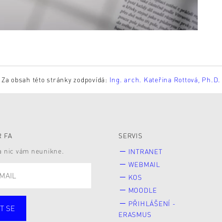
Za obsah této stránky zodpovídá:
Ing. arch. Kateřina Rottová, Ph.D.
 FA
SERVIS
 a nic vám neunikne.
INTRANET
WEBMAIL
KOS
MOODLE
PŘIHLÁŠENÍ -
T SE
ERASMUS
cí
Zaměstnané