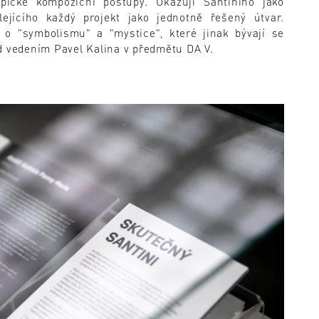
ypické kompoziční postupy. Ukazují Santiniho jako
lejícího každý projekt jako jednotně řešený útvar.
 o "symbolismu" a "mystice", které jinak bývají se
d vedením Pavel Kalina v předmětu DA V.