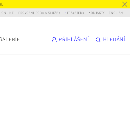
).
L ONLINE
PROVOZNÍ DOBA A SLUŽBY
IT SYSTÉMY
KONTAKTY
ENGLISH
GALERIE
PŘIHLÁŠENÍ
HLEDÁNÍ