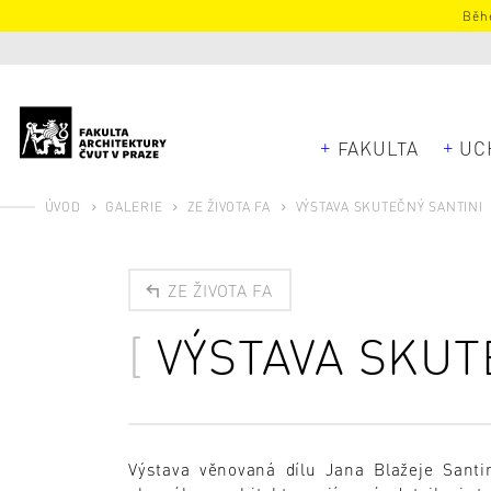
Běhe
FAKULTA
UC
ÚVOD
GALERIE
ZE ŽIVOTA FA
VÝSTAVA SKUTEČNÝ SANTINI
ZE ŽIVOTA FA
VÝSTAVA SKUT
Výstava věnovaná dílu Jana Blažeje Santin