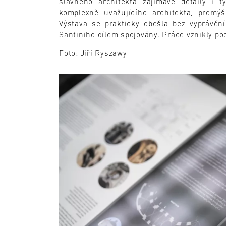
slavného architekta zajímavé detaily i t
komplexně uvažujícího architekta, promýš
Výstava se prakticky obešla bez vyprávění
Santiniho dílem spojovány. Práce vznikly po
Foto: Jiří Ryszawy