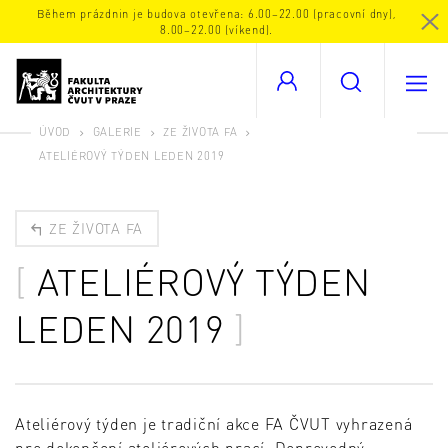
Během prázdnin je budova otevřena: 6.00–22.00 (pracovní dny),
8.00–22.00 (víkend).
ÚVOD
GALERIE
ZE ŽIVOTA FA
ATELIÉROVÝ TÝDEN LEDEN 2019
ZE ŽIVOTA FA
ATELIÉROVÝ TÝDEN
LEDEN 2019
Ateliérový týden je tradiční akce FA ČVUT vyhrazená
pro dokončení ateliérových prací. Doprovodný