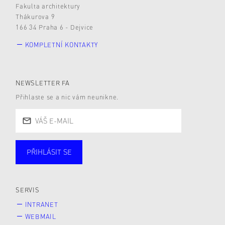
Fakulta architektury
Thákurova 9
166 34 Praha 6 - Dejvice
KOMPLETNÍ KONTAKTY
NEWSLETTER FA
Přihlaste se a nic vám neunikne.
PŘIHLÁSIT SE
Studující
Zaměstnané
Alumni
Veřejnost
Zájemce* kyně o studium
SERVIS
INTRANET
WEBMAIL