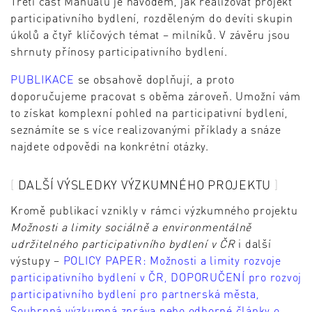
Třetí část Manuálu je návodem, jak realizovat projekt
participativního bydlení, rozděleným do devíti skupin
úkolů a čtyř klíčových témat – milníků. V závěru jsou
shrnuty přínosy participativního bydlení.
PUBLIKACE
se obsahově doplňují, a proto
doporučujeme pracovat s oběma zároveň. Umožní vám
to získat komplexní pohled na participativní bydlení,
seznámíte se s více realizovanými příklady a snáze
najdete odpovědi na konkrétní otázky.
DALŠÍ VÝSLEDKY VÝZKUMNÉHO PROJEKTU
Kromě publikací vznikly v rámci výzkumného projektu
Možnosti a limity sociálně a environmentálně
udržitelného participativního bydlení v ČR
i další
výstupy –
POLICY PAPER: Možnosti a limity rozvoje
participativního bydlení v ČR, DOPORUČENÍ pro rozvoj
participativního bydlení pro partnerská města,
Souhrnná výzkumná zpráva nebo odborné články o