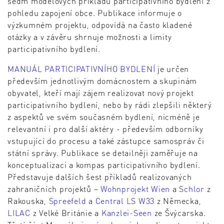
sedm modelových příkladů participativního bydlení z
pohledu zapojení obce. Publikace informuje o
výzkumném projektu, odpovídá na často kladené
otázky a v závěru shrnuje možnosti a limity
participativního bydlení.
MANUÁL PARTICIPATIVNÍHO BYDLENÍ
je určen
především jednotlivým domácnostem a skupinám
obyvatel, kteří mají zájem realizovat nový projekt
participativního bydlení, nebo by rádi zlepšili některý
z aspektů ve svém současném bydlení, nicméně je
relevantní i pro další aktéry - především odborníky
vstupující do procesu a také zástupce samospráv či
státní správy. Publikace se detailněji zaměřuje na
konceptualizaci a kompas participativního bydlení.
Představuje dalších šest příkladů realizovaných
zahraničních projektů –
Wohnprojekt Wien
a
Schlor
z
Rakouska,
Spreefeld
a
Central LS W33
z Německa,
LILAC
z Velké Británie a
Kanzlei-Seen
ze Švýcarska.