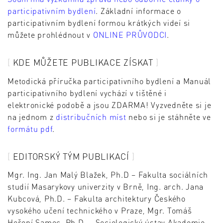
participativním bydlení
. Základní informace o
participativním bydlení formou krátkých videí si
můžete prohlédnout v
ONLINE PRŮVODCI
.
KDE MŮŽETE PUBLIKACE ZÍSKAT
Metodická příručka participativního bydlení a Manuál
participativního bydlení vychází v tištěné i
elektronické podobě a jsou ZDARMA! Vyzvedněte si je
na jednom z
distribučních míst
nebo si je stáhněte ve
formátu pdf
.
EDITORSKÝ TÝM PUBLIKACÍ
Mgr. Ing. Jan Malý Blažek, Ph.D – Fakulta sociálních
studií Masarykovy univerzity v Brně, Ing. arch. Jana
Kubcová, Ph.D. – Fakulta architektury Českého
vysokého učení technického v Praze, Mgr. Tomáš
Hoření Samec, Ph.D. – Sociologický ústav Akademie