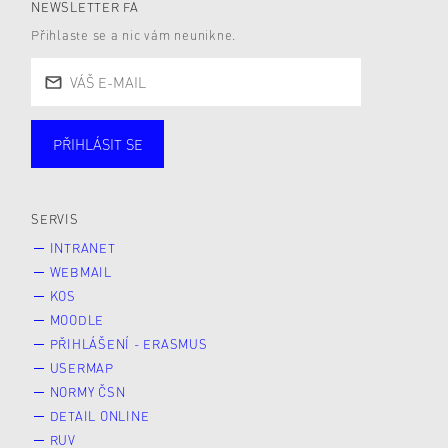
NEWSLETTER FA
Přihlaste se a nic vám neunikne.
PŘIHLÁSIT SE
Studující
Zaměstnané
Alumni
Veřejnost
Zájemce* kyně o studium
SERVIS
INTRANET
WEBMAIL
KOS
MOODLE
PŘIHLÁŠENÍ - ERASMUS
USERMAP
NORMY ČSN
DETAIL ONLINE
RUV