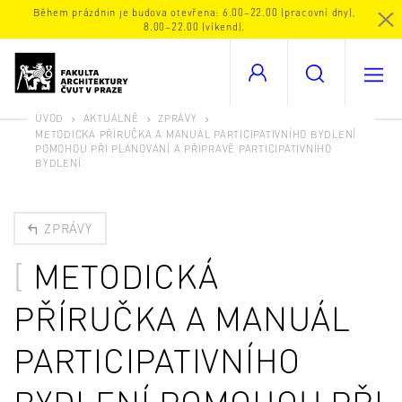
Během prázdnin je budova otevřena: 6.00–22.00 (pracovní dny),
8.00–22.00 (víkend).
ÚVOD
AKTUÁLNĚ
ZPRÁVY
METODICKÁ PŘÍRUČKA A MANUÁL PARTICIPATIVNÍHO BYDLENÍ
POMOHOU PŘI PLÁNOVÁNÍ A PŘÍPRAVĚ PARTICIPATIVNÍHO
BYDLENÍ
ZPRÁVY
METODICKÁ
PŘÍRUČKA A MANUÁL
PARTICIPATIVNÍHO