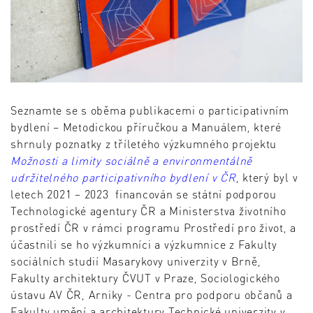
Seznamte se s oběma publikacemi o participativním
bydlení – Metodickou příručkou a Manuálem, které
shrnuly poznatky z tříletého výzkumného projektu
Možnosti a limity sociálně a environmentálně
udržitelného participativního bydlení v ČR
, který byl v
letech 2021 – 2023 financován se státní podporou
Technologické agentury ČR a Ministerstva životního
prostředí ČR v rámci programu Prostředí pro život, a
účastnili se ho výzkumníci a výzkumnice z Fakulty
sociálních studií Masarykovy univerzity v Brně,
Fakulty architektury ČVUT v Praze, Sociologického
ústavu AV ČR, Arniky - Centra pro podporu občanů a
Fakulty umění a architektury Technické univerzity v