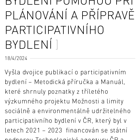
BYDLENÍ POMOHOU PŘI
PLÁNOVÁNÍ A PŘÍPRAVĚ
PARTICIPATIVNÍHO
BYDLENÍ
18/4/2024
Vyšla dvojice publikací o participativním
bydlení – Metodická příručka a Manuál,
které shrnuly poznatky z tříletého
výzkumného projektu Možnosti a limity
sociálně a environmentálně udržitelného
participativního bydlení v ČR, který byl v
letech 2021 – 2023 financován se státní
podporou Technologické agentury ČR a