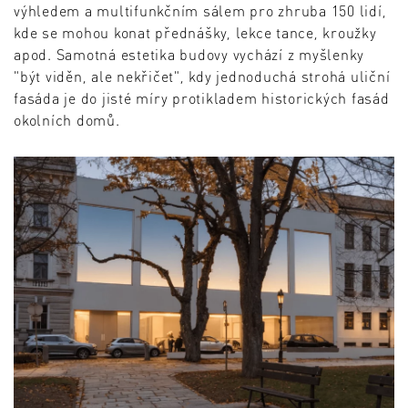
výhledem a multifunkčním sálem pro zhruba 150 lidí,
kde se mohou konat přednášky, lekce tance, kroužky
apod. Samotná estetika budovy vychází z myšlenky
"být viděn, ale nekřičet", kdy jednoduchá strohá uliční
fasáda je do jisté míry protikladem historických fasád
okolních domů.