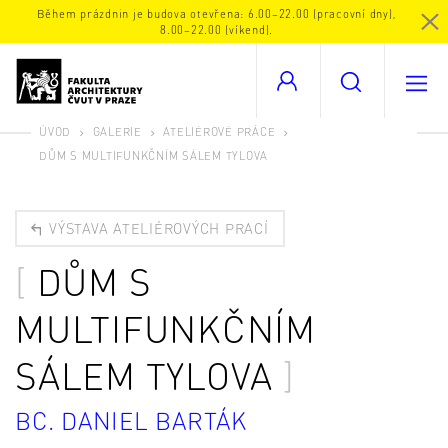
Během prázdnin je budova otevřena: 6.00–22.00 (pracovní dny),
8.00–22.00 (víkend).
ÚVOD
GALERIE
ATELIÉROVÉ PRÁCE
DŮM S MULTIFUNKČNÍM SÁLEM TYLOVA
VÝSTAVA ATELIÉROVÝCH PRACÍ
DŮM S
MULTIFUNKČNÍM
SÁLEM TYLOVA
BC. DANIEL BARTÁK