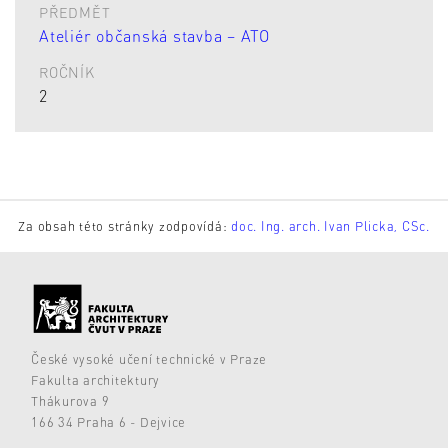
PŘEDMĚT
Ateliér občanská stavba – ATO
ROČNÍK
2
Za obsah této stránky zodpovídá:
doc. Ing. arch. Ivan Plicka, CSc.
České vysoké učení technické v Praze
Fakulta architektury
Thákurova 9
166 34 Praha 6 - Dejvice