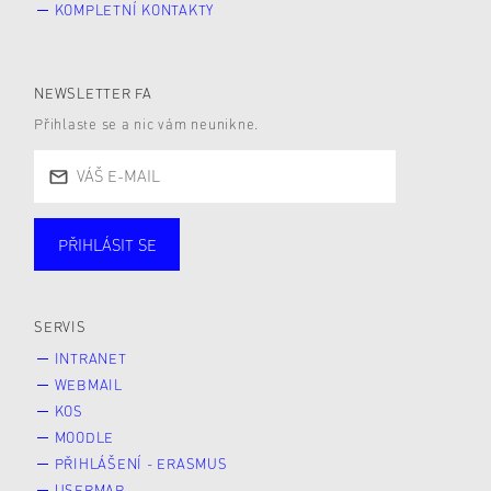
KOMPLETNÍ KONTAKTY
NEWSLETTER FA
Přihlaste se a nic vám neunikne.
PŘIHLÁSIT SE
Studující
Zaměstnané
Alumni
Veřejnost
Zájemce* kyně o studium
SERVIS
INTRANET
WEBMAIL
KOS
MOODLE
PŘIHLÁŠENÍ - ERASMUS
USERMAP