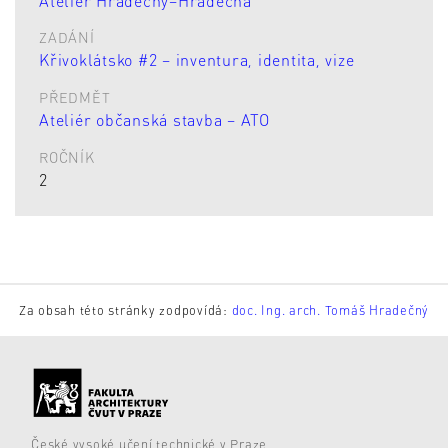
Ateliér Hradečný–Hradečná
ZADÁNÍ
Křivoklátsko #2 – inventura, identita, vize
PŘEDMĚT
Ateliér občanská stavba – ATO
ROČNÍK
2
Za obsah této stránky zodpovídá:
doc. Ing. arch. Tomáš Hradečný
České vysoké učení technické v Praze