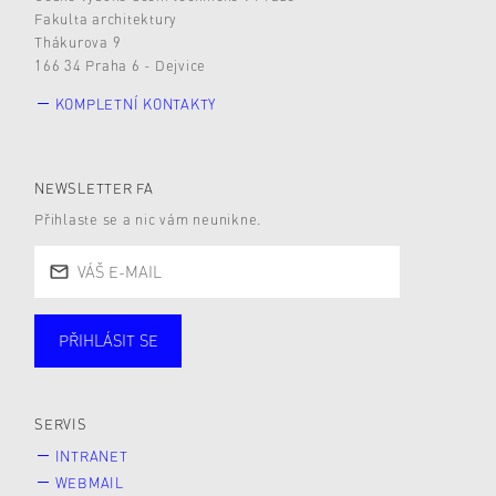
Fakulta architektury
Thákurova 9
166 34 Praha 6 - Dejvice
KOMPLETNÍ KONTAKTY
NEWSLETTER FA
Přihlaste se a nic vám neunikne.
PŘIHLÁSIT SE
Studující
Zaměstnané
Alumni
Veřejnost
Zájemce* kyně o studium
SERVIS
INTRANET
WEBMAIL