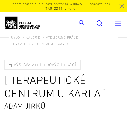
Během prázdnin je budova otevřena: 6.00–22.00 (pracovní dny),
8.00–22.00 (víkend).
ÚVOD
GALERIE
ATELIÉROVÉ PRÁCE
TERAPEUTICKÉ CENTRUM U KARLA
VÝSTAVA ATELIÉROVÝCH PRACÍ
TERAPEUTICKÉ
CENTRUM U KARLA
ADAM JIRKŮ