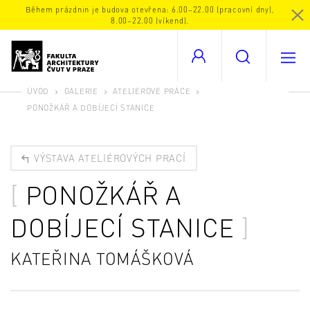
Během prázdnin je budova otevřena: 6.00–22.00 (pracovní dny),
8.00–22.00 (víkend).
ÚVOD
GALERIE
ATELIÉROVÉ PRÁCE
PONOŽKÁŘ A DOBÍJECÍ STANICE
VÝSTAVA ATELIÉROVÝCH PRACÍ
PONOŽKÁŘ A
DOBÍJECÍ STANICE
KATEŘINA TOMÁŠKOVÁ