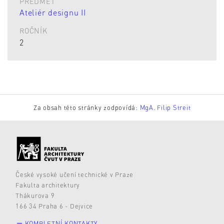
PŘEDMĚT
Ateliér designu II
ROČNÍK
2
Za obsah této stránky zodpovídá:
MgA. Filip Streit
České vysoké učení technické v Praze
Fakulta architektury
Thákurova 9
166 34 Praha 6 - Dejvice
KOMPLETNÍ KONTAKTY