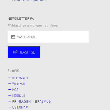
NEWSLETTER FA
Přihlaste se a nic vám neunikne.
PŘIHLÁSIT SE
Studující
Zaměstnané
Alumni
Veřejnost
Zájemce* kyně o studium
SERVIS
INTRANET
WEBMAIL
KOS
MOODLE
PŘIHLÁŠENÍ - ERASMUS
USERMAP