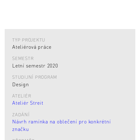
TYP PROJEKTU
Ateliérová práce
SEMESTR
Letní semestr 2020
STUDIJNÍ PROGRAM
Design
ATELIÉR
Ateliér Streit
ZADÁNÍ
Návrh ramínka na oblečení pro konkrétní
značku