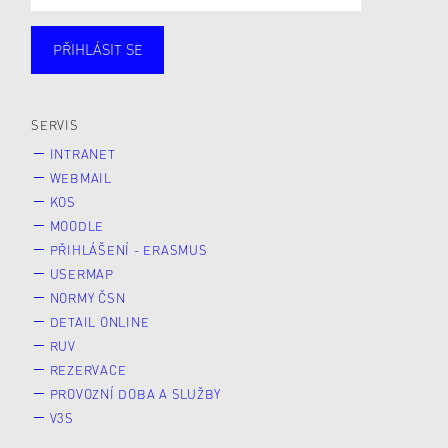
PŘIHLÁSIT SE
Studující
Zaměstnané
Alumni
Veřejnost
Zájemce* kyně o studium
SERVIS
INTRANET
WEBMAIL
KOS
MOODLE
PŘIHLÁŠENÍ - ERASMUS
USERMAP
NORMY ČSN
DETAIL ONLINE
RUV
REZERVACE
PROVOZNÍ DOBA A SLUŽBY
V3S