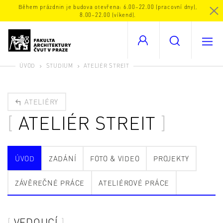
Během prázdnin je budova otevřena: 6.00–22.00 (pracovní dny),
8.00–22.00 (víkend).
ÚVOD
STUDIUM
ATELIÉR STREIT
ATELIÉRY
ATELIÉR STREIT
ÚVOD
ZADÁNÍ
FOTO & VIDEO
PROJEKTY
ZÁVĚREČNÉ PRÁCE
ATELIÉROVÉ PRÁCE
VEDOUCÍ