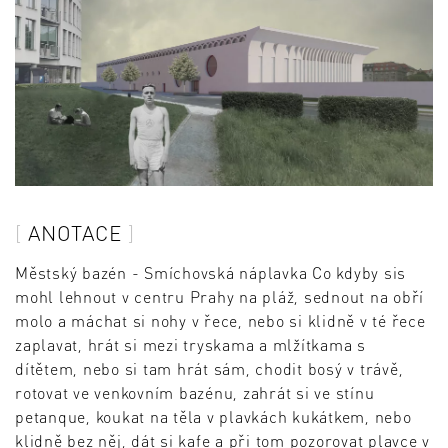
ANOTACE
Městský bazén - Smíchovská náplavka Co kdyby sis
mohl lehnout v centru Prahy na pláž, sednout na obří
molo a máchat si nohy v řece, nebo si klidně v té řece
zaplavat, hrát si mezi tryskama a mlžítkama s
dítětem, nebo si tam hrát sám, chodit bosý v trávě,
rotovat ve venkovním bazénu, zahrát si ve stínu
petanque, koukat na těla v plavkách kukátkem, nebo
klidně bez něj, dát si kafe a při tom pozorovat plavce v