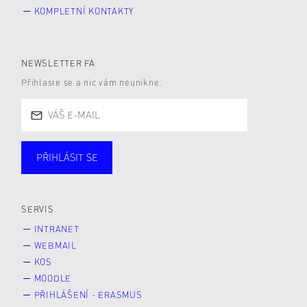
KOMPLETNÍ KONTAKTY
NEWSLETTER FA
Přihlaste se a nic vám neunikne.
PŘIHLÁSIT SE
Studující
Zaměstnané
Alumni
Veřejnost
Zájemce* kyně o studium
SERVIS
INTRANET
WEBMAIL
KOS
MOODLE
PŘIHLÁŠENÍ - ERASMUS