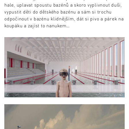
hale, uplavat spoustu bazénů a skoro vyplivnout duši,
vypustit děti do dětského bazénu a sám si trochu
odpočinout v bazénu klidnějším, dát si pivo a párek na
koupáku a zajíst to nanukem…