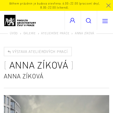
Během prázdnin je budova otevřena: 6.00–22.00 (pracovní dny),
8.00–22.00 (víkend).
ÚVOD
GALERIE
ATELIÉROVÉ PRÁCE
ANNA ZÍKOVÁ
VÝSTAVA ATELIÉROVÝCH PRACÍ
ANNA ZÍKOVÁ
ANNA ZÍKOVÁ