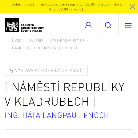
Během prázdnin je budova otevřena: 6.00–22.00 (pracovní dny),
8.00–22.00 (víkend).
ÚVOD
GALERIE
ATELIÉROVÉ PRÁCE
NÁMĚSTÍ REPUBLIKY V KLADRUBECH
VÝSTAVA ATELIÉROVÝCH PRACÍ
NÁMĚSTÍ REPUBLIKY
V KLADRUBECH
ING. HÁTA LANGPAUL ENOCH