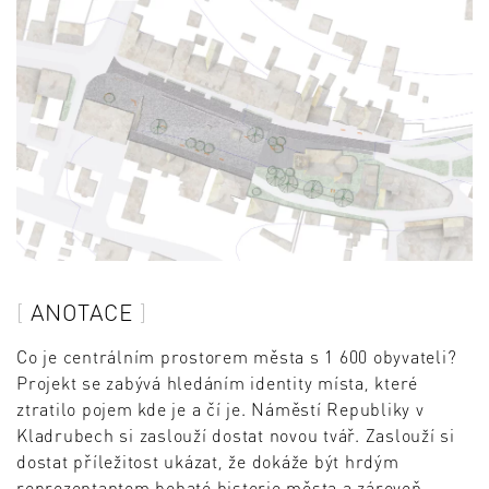
ANOTACE
Co je centrálním prostorem města s 1 600 obyvateli?
Projekt se zabývá hledáním identity místa, které
ztratilo pojem kde je a čí je. Náměstí Republiky v
Kladrubech si zaslouží dostat novou tvář. Zaslouží si
dostat příležitost ukázat, že dokáže být hrdým
reprezentantem bohaté historie města a zároveň