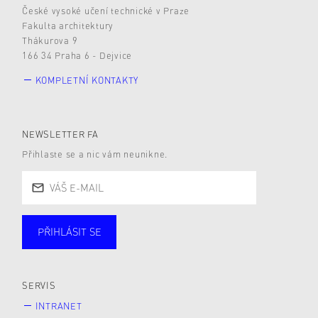
České vysoké učení technické v Praze
Fakulta architektury
Thákurova 9
166 34 Praha 6 - Dejvice
KOMPLETNÍ KONTAKTY
NEWSLETTER FA
Přihlaste se a nic vám neunikne.
PŘIHLÁSIT SE
Studující
Zaměstnané
Alumni
Veřejnost
Zájemce* kyně o studium
SERVIS
INTRANET