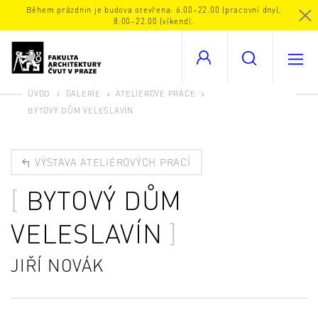
Během prázdnin je budova otevřena: 6.00–22.00 (pracovní dny),
8.00–22.00 (víkend).
ÚVOD
GALERIE
ATELIÉROVÉ PRÁCE
BYTOVÝ DŮM VELESLAVÍN
VÝSTAVA ATELIÉROVÝCH PRACÍ
BYTOVÝ DŮM
VELESLAVÍN
JIŘÍ NOVÁK