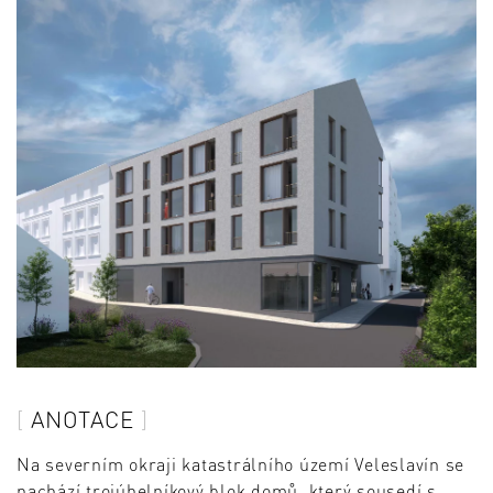
ANOTACE
Na severním okraji katastrálního území Veleslavín se
nachází trojúhelníkový blok domů, který sousedí s