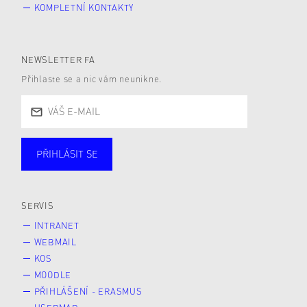
KOMPLETNÍ KONTAKTY
NEWSLETTER FA
Přihlaste se a nic vám neunikne.
PŘIHLÁSIT SE
Studující
Zaměstnané
Alumni
Veřejnost
Zájemce* kyně o studium
SERVIS
INTRANET
WEBMAIL
KOS
MOODLE
PŘIHLÁŠENÍ - ERASMUS