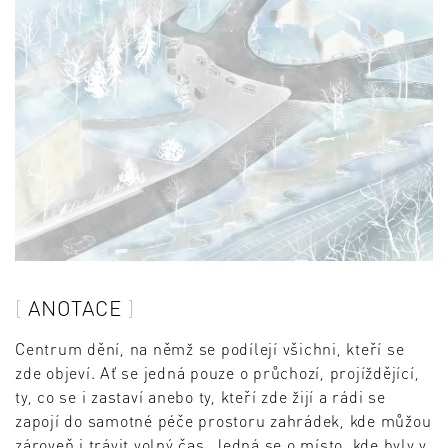
ANOTACE
Centrum dění, na němž se podílejí všichni, kteří se
zde objeví. Ať se jedná pouze o průchozí, projíždějící,
ty, co se i zastaví anebo ty, kteří zde žijí a rádi se
zapojí do samotné péče prostoru zahrádek, kde můžou
zároveň i trávit volný čas. Jedná se o místo, kde byly v