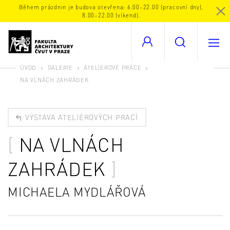
Během prázdnin je budova otevřena: 6.00–22.00 (pracovní dny),
8.00–22.00 (víkend).
ÚVOD
GALERIE
ATELIÉROVÉ PRÁCE
NA VLNÁCH ZAHRÁDEK
VÝSTAVA ATELIÉROVÝCH PRACÍ
NA VLNÁCH
ZAHRÁDEK
MICHAELA MYDLÁŘOVÁ