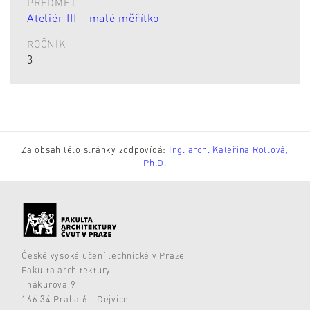
PŘEDMĚT
Ateliér III – malé měřítko
ROČNÍK
3
Za obsah této stránky zodpovídá:
Ing. arch. Kateřina Rottová,
Ph.D.
České vysoké učení technické v Praze
Fakulta architektury
Thákurova 9
166 34 Praha 6 - Dejvice