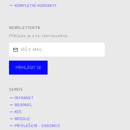
KOMPLETNÍ KONTAKTY
NEWSLETTER FA
Přihlaste se a nic vám neunikne.
PŘIHLÁSIT SE
Studující
Zaměstnané
Alumni
Veřejnost
Zájemce* kyně o studium
SERVIS
INTRANET
WEBMAIL
KOS
MOODLE
PŘIHLÁŠENÍ - ERASMUS