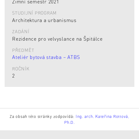
Zimní semestr 2021
STUDIJNÍ PROGRAM
Architektura a urbanismus
ZADÁNÍ
Rezidence pro velvyslance na Špitálce
PŘEDMĚT
Ateliér bytová stavba – ATBS
ROČNÍK
2
Za obsah této stránky zodpovídá:
Ing. arch. Kateřina Rottová,
Ph.D.