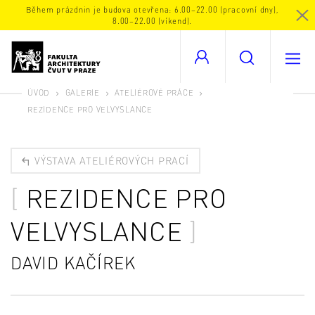
Během prázdnin je budova otevřena: 6.00–22.00 (pracovní dny),
8.00–22.00 (víkend).
ÚVOD
GALERIE
ATELIÉROVÉ PRÁCE
REZIDENCE PRO VELVYSLANCE
VÝSTAVA ATELIÉROVÝCH PRACÍ
REZIDENCE PRO
VELVYSLANCE
DAVID KAČÍREK