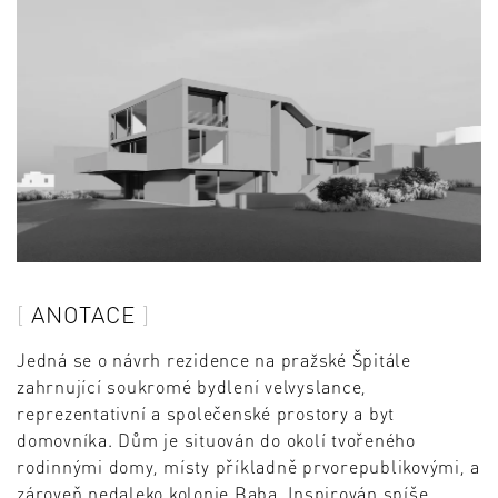
ANOTACE
Jedná se o návrh rezidence na pražské Špitále
zahrnující soukromé bydlení velvyslance,
reprezentativní a společenské prostory a byt
domovníka. Dům je situován do okolí tvořeného
rodinnými domy, místy příkladně prvorepublikovými, a
zároveň nedaleko kolonie Baba. Inspirován spíše