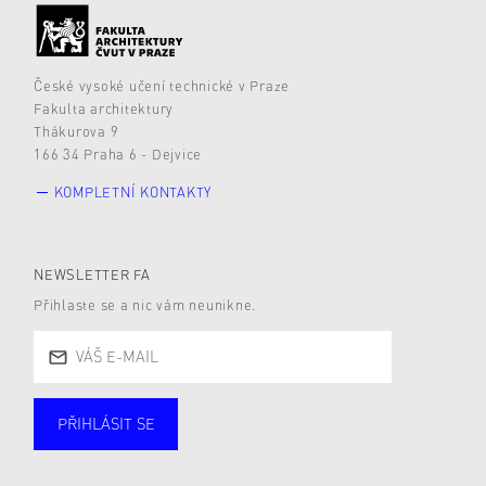
České vysoké učení technické v Praze
Fakulta architektury
Thákurova 9
166 34 Praha 6 - Dejvice
KOMPLETNÍ KONTAKTY
NEWSLETTER FA
Přihlaste se a nic vám neunikne.
PŘIHLÁSIT SE
Studující
Zaměstnané
Alumni
Veřejnost
Zájemce* kyně o studium