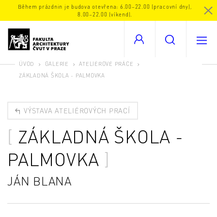
Během prázdnin je budova otevřena: 6.00–22.00 (pracovní dny),
8.00–22.00 (víkend).
ÚVOD
GALERIE
ATELIÉROVÉ PRÁCE
ZÁKLADNÁ ŠKOLA - PALMOVKA
VÝSTAVA ATELIÉROVÝCH PRACÍ
ZÁKLADNÁ ŠKOLA -
PALMOVKA
JÁN BLANA