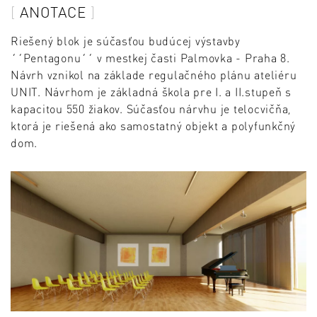
ANOTACE
Riešený blok je súčasťou budúcej výstavby
´´Pentagonu´´ v mestkej časti Palmovka - Praha 8.
Návrh vznikol na základe regulačného plánu ateliéru
UNIT. Návrhom je základná škola pre I. a II.stupeň s
kapacitou 550 žiakov. Súčasťou nárvhu je telocvičňa,
ktorá je riešená ako samostatný objekt a polyfunkčný
dom.