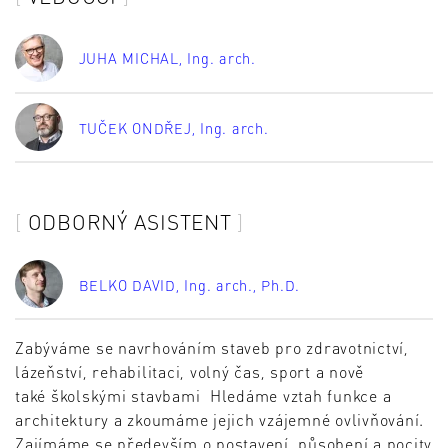
JUHA MICHAL
, Ing. arch.
TUČEK ONDŘEJ
, Ing. arch.
ODBORNÝ ASISTENT
BELKO DAVID
, Ing. arch., Ph.D.
Zabýváme se navrhováním staveb pro zdravotnictví,
lázeňství, rehabilitaci, volný čas, sport a nově
také školskými stavbami Hledáme vztah funkce a
architektury a zkoumáme jejich vzájemné ovlivňování.
Zajímáme se především o postavení, působení a pocity