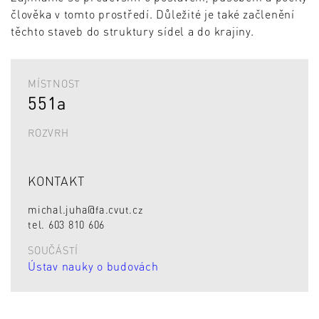
člověka v tomto prostředí. Důležité je také začlenění
těchto staveb do struktury sídel a do krajiny.
MÍSTNOST
551a
ROZVRH
KONTAKT
michal.juha@fa.cvut.cz
tel. 603 810 606
SOUČÁSTÍ
Ústav nauky o budovách