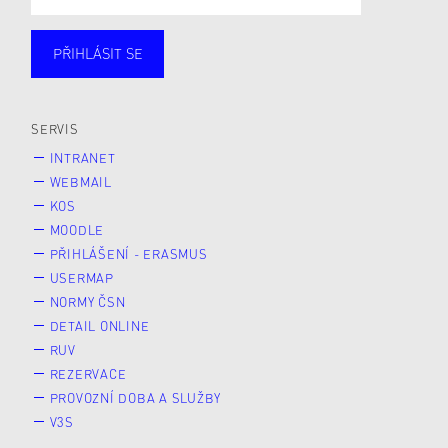
PŘIHLÁSIT SE
Studující
Zaměstnané
Alumni
Veřejnost
Zájemce* kyně o studium
SERVIS
INTRANET
WEBMAIL
KOS
MOODLE
PŘIHLÁŠENÍ - ERASMUS
USERMAP
NORMY ČSN
DETAIL ONLINE
RUV
REZERVACE
PROVOZNÍ DOBA A SLUŽBY
V3S