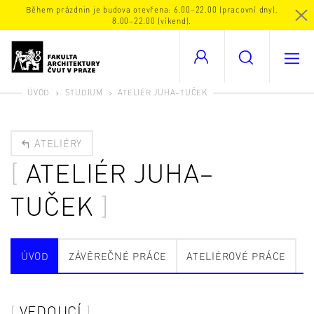
Během prázdnin je budova otevřena: 6.00–22.00 (pracovní dny),
8.00–22.00 (víkend).
ÚVOD
STUDIUM
ATELIÉR JUHA–TUČEK
ATELIÉRY
ATELIÉR JUHA–
TUČEK
ÚVOD
ZÁVĚREČNÉ PRÁCE
ATELIÉROVÉ PRÁCE
VEDOUCÍ