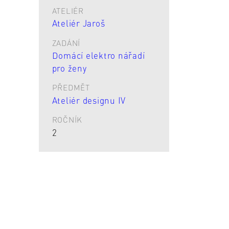
ATELIÉR
Ateliér Jaroš
ZADÁNÍ
Domácí elektro nářadí
pro ženy
PŘEDMĚT
Ateliér designu IV
ROČNÍK
2