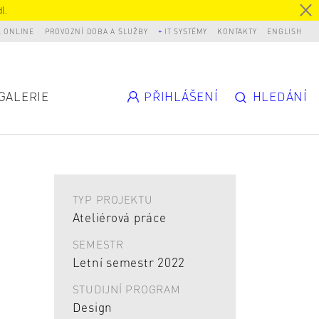
).
L ONLINE
PROVOZNÍ DOBA A SLUŽBY
IT SYSTÉMY
KONTAKTY
ENGLISH
GALERIE
PŘIHLÁŠENÍ
HLEDÁNÍ
TYP PROJEKTU
Ateliérová práce
SEMESTR
Letní semestr 2022
STUDIJNÍ PROGRAM
Design