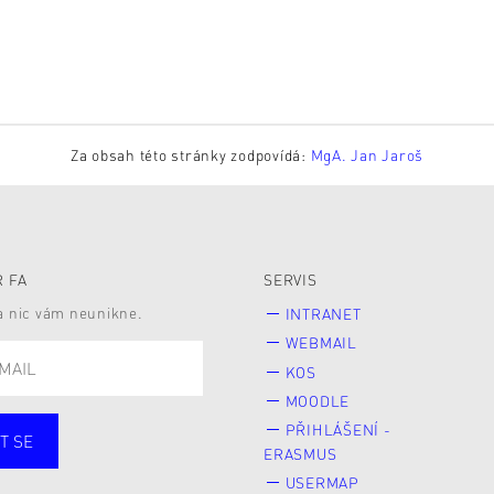
Za obsah této stránky zodpovídá:
MgA. Jan Jaroš
 FA
SERVIS
 a nic vám neunikne.
INTRANET
WEBMAIL
KOS
MOODLE
PŘIHLÁŠENÍ -
T SE
ERASMUS
cí
Zaměstnané
USERMAP