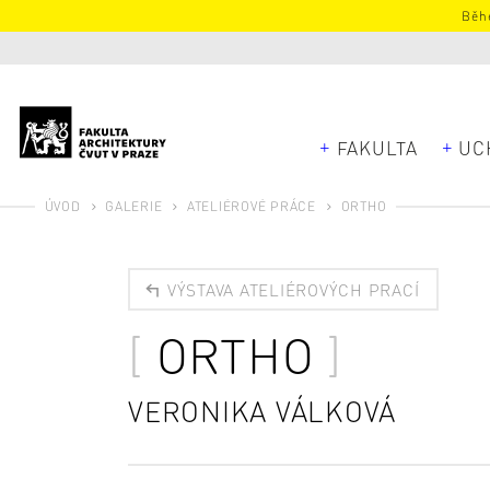
Běhe
FAKULTA
UC
ÚVOD
GALERIE
ATELIÉROVÉ PRÁCE
ORTHO
VÝSTAVA ATELIÉROVÝCH PRACÍ
ORTHO
VERONIKA VÁLKOVÁ