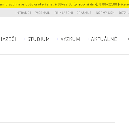
m prázdnin je budova otevřena: 6.00–22.00 (pracovní dny), 8.00–22.00 (víkend
INTRANET
WEBMAIL
PŘIHLÁŠENÍ - ERASMUS
NORMY ČSN
DETAI
HAZEČI
STUDIUM
VÝZKUM
AKTUÁLNĚ