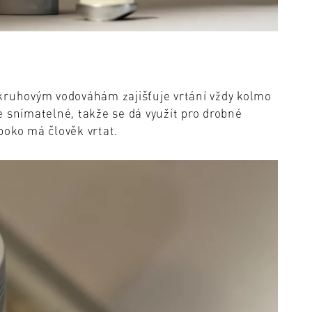
kruhovým vodováhám zajišťuje vrtání vždy kolmo
 snímatelné, takže se dá využít pro drobné
boko má člověk vrtat.