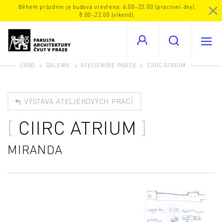
Během prázdnin je budova otevřena: 6.00–22.00 (pracovní dny),
8.00–22.00 (víkend).
ÚVOD
GALERIE
ATELIÉROVÉ PRÁCE
CIIRC ATRIUM
VÝSTAVA ATELIÉROVÝCH PRACÍ
CIIRC ATRIUM
MIRANDA