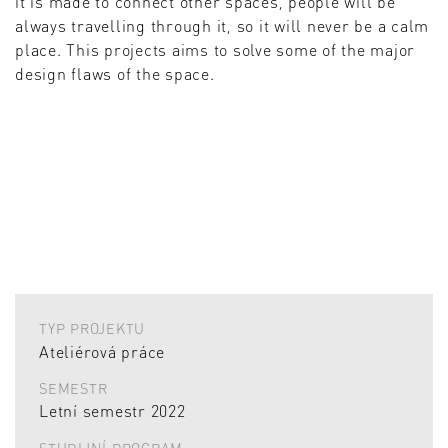
it is made to connect other spaces, people will be
always travelling through it, so it will never be a calm
place. This projects aims to solve some of the major
design flaws of the space.
TYP PROJEKTU
Ateliérová práce
SEMESTR
Letní semestr 2022
STUDIJNÍ PROGRAM