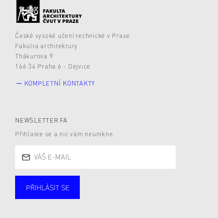
České vysoké učení technické v Praze
Fakulta architektury
Thákurova 9
166 34 Praha 6 - Dejvice
KOMPLETNÍ KONTAKTY
NEWSLETTER FA
Přihlaste se a nic vám neunikne.
PŘIHLÁSIT SE
Studující
Zaměstnané
Alumni
Veřejnost
Zájemce* kyně o studium