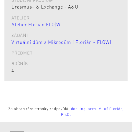
Erasmus+ & Exchange - A&U
ATELIÉR
Ateliér Florián FLO|W
ZADÁNÍ
Virtuální dům a Mikrodům ( Florián - FLOW)
PŘEDMĚT
ROČNÍK
4
Za obsah této stránky zodpovídá:
doc. Ing. arch. Miloš Florián,
Ph.D.