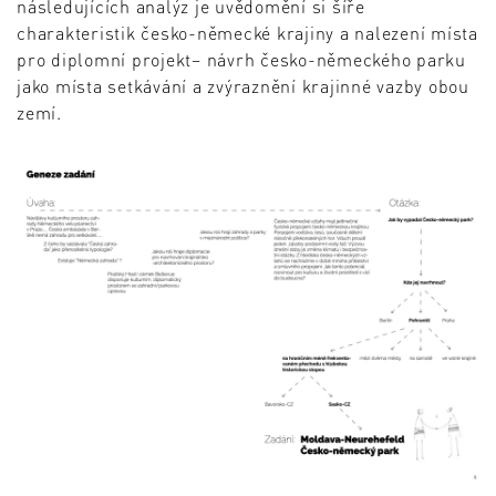
následujících analýz je uvědomění si šíře
charakteristik česko-německé krajiny a nalezení místa
pro diplomní projekt– návrh česko-německého parku
jako místa setkávání a zvýraznění krajinné vazby obou
zemí.