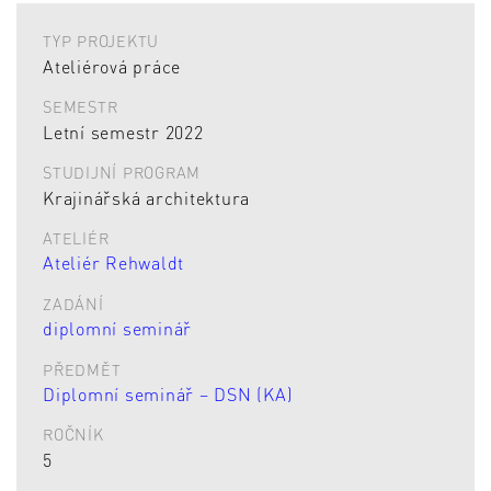
TYP PROJEKTU
Ateliérová práce
SEMESTR
Letní semestr 2022
STUDIJNÍ PROGRAM
Krajinářská architektura
ATELIÉR
Ateliér Rehwaldt
ZADÁNÍ
diplomní seminář
PŘEDMĚT
Diplomní seminář – DSN (KA)
ROČNÍK
5