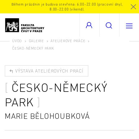
Během prázdnin je budova otevřena: 6.00–22.00 (pracovní dny),
8.00–22.00 (víkend).
ÚVOD
GALERIE
ATELIÉROVÉ PRÁCE
ČESKO-NĚMECKÝ PARK
VÝSTAVA ATELIÉROVÝCH PRACÍ
ČESKO-NĚMECKÝ
PARK
MARIE BĚLOHOUBKOVÁ