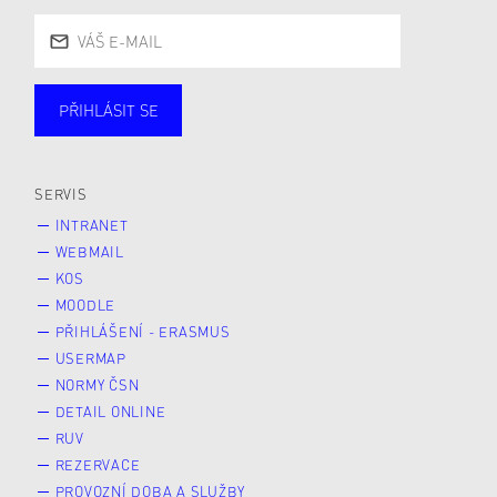
PŘIHLÁSIT SE
Studující
Zaměstnané
Alumni
Veřejnost
Zájemce* kyně o studium
SERVIS
INTRANET
WEBMAIL
KOS
MOODLE
PŘIHLÁŠENÍ - ERASMUS
USERMAP
NORMY ČSN
DETAIL ONLINE
RUV
REZERVACE
PROVOZNÍ DOBA A SLUŽBY