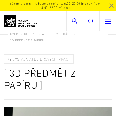
Během prázdnin je budova otevřena: 6.00–22.00 (pracovní dny),
8.00–22.00 (víkend).
ÚVOD
GALERIE
ATELIÉROVÉ PRÁCE
3D PŘEDMĚT Z PAPÍRU
VÝSTAVA ATELIÉROVÝCH PRACÍ
3D PŘEDMĚT Z
PAPÍRU