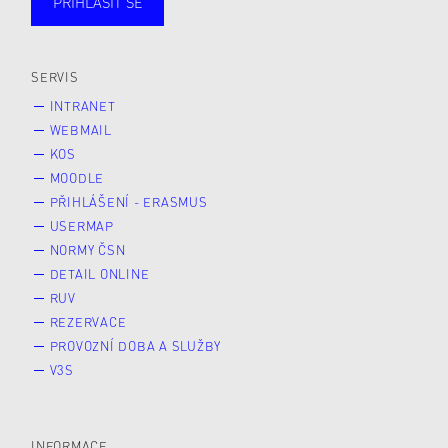
PŘIHLÁSIT SE
Studující
Zaměstnané
Alumni
Veřejnost
Zájemce* kyně o studium
SERVIS
INTRANET
WEBMAIL
KOS
MOODLE
PŘIHLÁŠENÍ - ERASMUS
USERMAP
NORMY ČSN
DETAIL ONLINE
RUV
REZERVACE
PROVOZNÍ DOBA A SLUŽBY
V3S
INFORMACE