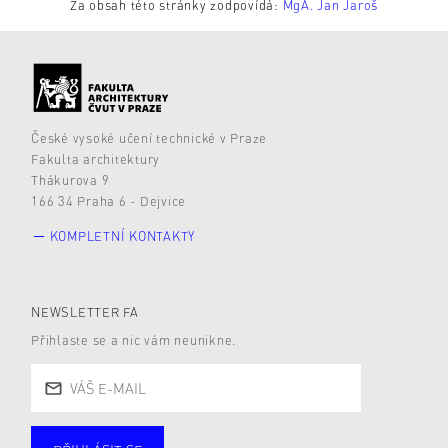
Za obsah této stránky zodpovídá:
MgA. Jan Jaroš
České vysoké učení technické v Praze
Fakulta architektury
Thákurova 9
166 34 Praha 6 - Dejvice
KOMPLETNÍ KONTAKTY
NEWSLETTER FA
Přihlaste se a nic vám neunikne.