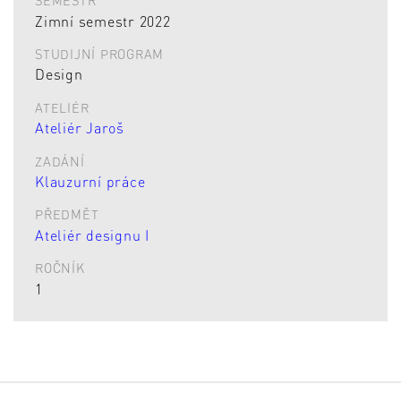
SEMESTR
Zimní semestr 2022
STUDIJNÍ PROGRAM
Design
ATELIÉR
Ateliér Jaroš
ZADÁNÍ
Klauzurní práce
PŘEDMĚT
Ateliér designu I
ROČNÍK
1