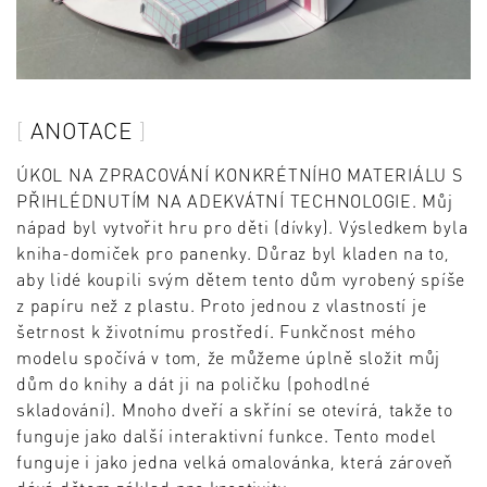
ANOTACE
ÚKOL NA ZPRACOVÁNÍ KONKRÉTNÍHO MATERIÁLU S
PŘIHLÉDNUTÍM NA ADEKVÁTNÍ TECHNOLOGIE. Můj
nápad byl vytvořit hru pro děti (dívky). Výsledkem byla
kniha-domiček pro panenky. Důraz byl kladen na to,
aby lidé koupili svým dětem tento dům vyrobený spíše
z papíru než z plastu. Proto jednou z vlastností je
šetrnost k životnímu prostředí. Funkčnost mého
modelu spočívá v tom, že můžeme úplně složit můj
dům do knihy a dát ji na poličku (pohodlné
skladování). Mnoho dveří a skříní se otevírá, takže to
funguje jako další interaktivní funkce. Tento model
funguje i jako jedna velká omalovánka, která zároveň