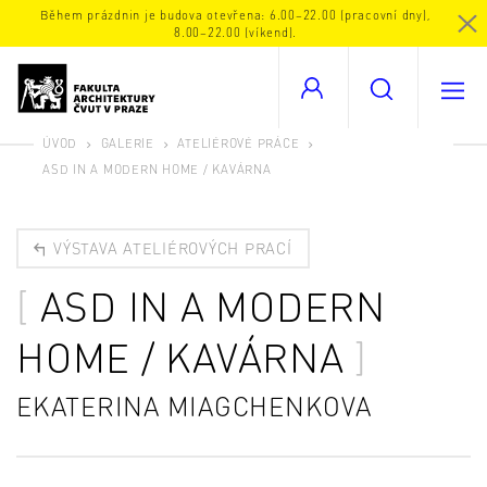
Během prázdnin je budova otevřena: 6.00–22.00 (pracovní dny),
8.00–22.00 (víkend).
ÚVOD
GALERIE
ATELIÉROVÉ PRÁCE
ASD IN A MODERN HOME / KAVÁRNA
VÝSTAVA ATELIÉROVÝCH PRACÍ
ASD IN A MODERN
HOME / KAVÁRNA
EKATERINA MIAGCHENKOVA