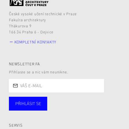
České vysoké učení technické v Praze
Fakulta architektury
Thákurova 9
166 34 Praha 6 - Dejvice
KOMPLETNÍ KONTAKTY
NEWSLETTER FA
Přihlaste se a nic vám neunikne.
PŘIHLÁSIT SE
Studující
Zaměstnané
Alumni
Veřejnost
Zájemce* kyně o studium
SERVIS