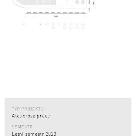
TYP PROJEKTU
Ateliérová práce
SEMESTR
Letní semestr 2023