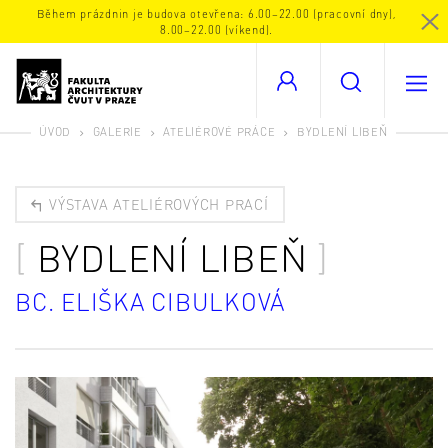
Během prázdnin je budova otevřena: 6.00–22.00 (pracovní dny),
8.00–22.00 (víkend).
ÚVOD
GALERIE
ATELIÉROVÉ PRÁCE
BYDLENÍ LIBEŇ
VÝSTAVA ATELIÉROVÝCH PRACÍ
BYDLENÍ LIBEŇ
BC. ELIŠKA CIBULKOVÁ