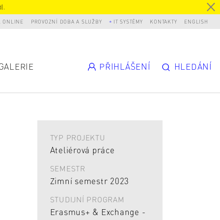
).
L ONLINE
PROVOZNÍ DOBA A SLUŽBY
IT SYSTÉMY
KONTAKTY
ENGLISH
GALERIE
PŘIHLÁŠENÍ
HLEDÁNÍ
TYP PROJEKTU
Ateliérová práce
SEMESTR
Zimní semestr 2023
STUDIJNÍ PROGRAM
Erasmus+ & Exchange -