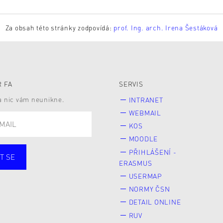
Za obsah této stránky zodpovídá:
prof. Ing. arch. Irena Šestáková
 FA
SERVIS
 a nic vám neunikne.
INTRANET
WEBMAIL
KOS
MOODLE
PŘIHLÁŠENÍ -
T SE
ERASMUS
cí
Zaměstnané
USERMAP
Veřejnost
NORMY ČSN
e* kyně o studium
DETAIL ONLINE
RUV