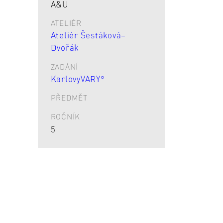
A&U
ATELIÉR
Ateliér Šestáková–
Dvořák
ZADÁNÍ
KarlovyVARY°
PŘEDMĚT
ROČNÍK
5