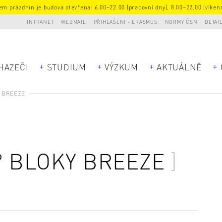
m prázdnin je budova otevřena: 6.00–22.00 (pracovní dny), 8.00–22.00 (víkend
INTRANET
WEBMAIL
PŘIHLÁŠENÍ - ERASMUS
NORMY ČSN
DETAI
HAZEČI
STUDIUM
VÝZKUM
AKTUÁLNĚ
 BREEZE
° BLOKY BREEZE