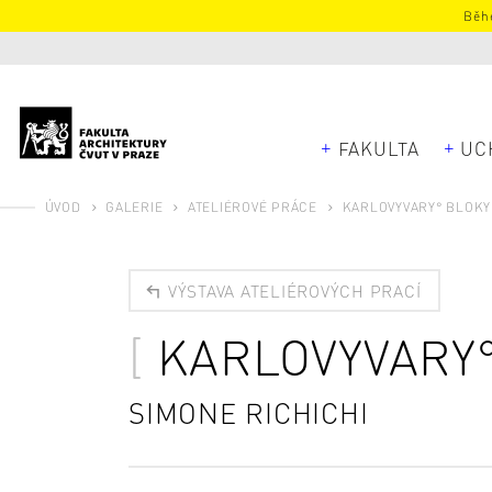
Běhe
FAKULTA
UC
ÚVOD
GALERIE
ATELIÉROVÉ PRÁCE
KARLOVYVARY° BLOKY
VÝSTAVA ATELIÉROVÝCH PRACÍ
KARLOVYVARY
SIMONE RICHICHI