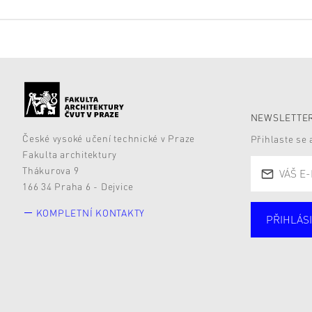
NEWSLETTER
České vysoké učení technické v Praze
Přihlaste se
Fakulta architektury
Thákurova 9
166 34 Praha 6 - Dejvice
KOMPLETNÍ KONTAKTY
PŘIHLÁSI
Studují
Alumni
Zájemc